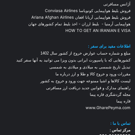
آژانس مسافرتی
فروش بلیط هواپیمایی کونویاسا Conviasa Airlines
فروش بلیط هواپیمایی آریانا افغان Ariana Afghan Airlines
هواپیمایی آرمنیا
-
بلیط ارزان
-
اخذ بلیط تمام کشورهای جهان
HOW TO GET AN IRANIAN E VISA
اطلاعات مفید برای سفر :
مبلغ و شماره حساب عوارض خروج از کشور سال 1
402
کشورهایی که با پاسپورت ایرانی بدون ویزا می توانید به آنها سفر کنید
تبدیل تاریخ شمسی به میلادی و میلادی به شمسی
مقررات ورود و خروج کالا و طلا و ارز
درباره ما
لیست کالاها و اشیا ممنوعه جهت ورود و خروج به کشور
راهنمای مدارک و قوانین جدید دریافت ارز مسافرتی
مجله گردشگری قاره پیما
قاره پیما
www.GharePeyma.com
تماس با
ما :
مرکز تماس :