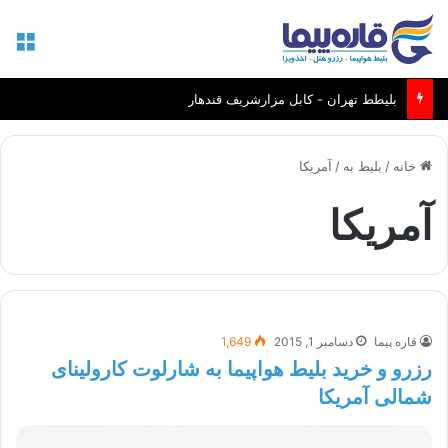
منو
بلیطط تهران - کابل مزارشریف قندهار
خانه
/
بلیط به
/
آمریکا
آمریکا
قاره پیما
دسامبر 1, 2015
1,649
رزرو و خرید بلیط هواپیما به شارلوت کارولینای
شمالی آمریکا