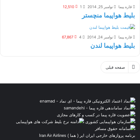
قاره پیما
نوامبر 25, 2014
1
12,510
بلیط هواپیما منچستر
قاره پیما
نوامبر 24, 2014
4
67,867
بلیط هواپیما لندن
صفحه قبلی
برنامه پروازهای خارجی ایران ایر ( هما ) Iran Air Airlines