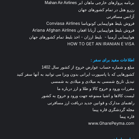
برنامه پروازهای خارجی ماهان ایر Mahan Air Airlines
رزرو هتل در تمام کشورهای جهان
آژانس مسافرتی
فروش بلیط هواپیمایی کونویاسا Conviasa Airlines
فروش بلیط هواپیمایی آریانا افغان Ariana Afghan Airlines
هواپیمایی آرمنیا
-
بلیط ارزان
-
اخذ بلیط تمام کشورهای جهان
HOW TO GET AN IRANIAN E VISA
اطلاعات مفید برای سفر :
مبلغ و شماره حساب عوارض خروج از کشور سال 1
402
کشورهایی که با پاسپورت ایرانی بدون ویزا می توانید به آنها سفر کنید
تبدیل تاریخ شمسی به میلادی و میلادی به شمسی
مقررات ورود و خروج کالا و طلا و ارز
درباره ما
لیست کالاها و اشیا ممنوعه جهت ورود و خروج به کشور
راهنمای مدارک و قوانین جدید دریافت ارز مسافرتی
مجله گردشگری قاره پیما
قاره پیما
www.GharePeyma.com