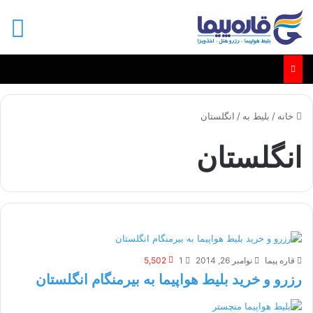
منو
خانه
/
بلیط به
/
انگلستان
انگلستان
قاره پیما
نوامبر 26, 2014
1
5,502
رزرو و خرید بلیط هواپیما به بیرمنگام انگلستان