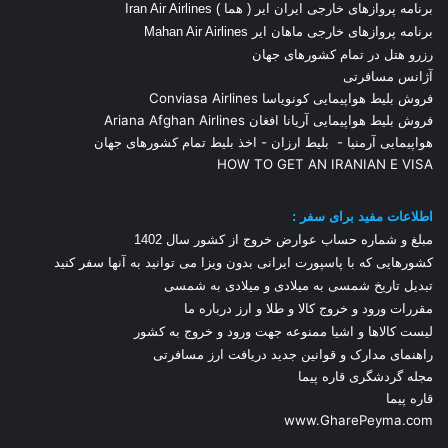
برنامه پروازهای خارجی ایران ایر ( هما ) Iran Air Airlines
برنامه پروازهای خارجی ماهان ایر Mahan Air Airlines
رزرو هتل در تمام کشورهای جهان
آژانس مسافرتی
فروش بلیط هواپیمایی کونویاسا Conviasa Airlines
فروش بلیط هواپیمایی آریانا افغان Ariana Afghan Airlines
هواپیمایی آرمنیا
-
بلیط ارزان
-
اخذ بلیط تمام کشورهای جهان
HOW TO GET AN IRANIAN E VISA
اطلاعات مفید برای سفر :
مبلغ و شماره حساب عوارض خروج از کشور سال 1
402
کشورهایی که با پاسپورت ایرانی بدون ویزا می توانید به آنها سفر کنید
تبدیل تاریخ شمسی به میلادی و میلادی به شمسی
مقررات ورود و خروج کالا و طلا و ارز
درباره ما
لیست کالاها و اشیا ممنوعه جهت ورود و خروج به کشور
راهنمای مدارک و قوانین جدید دریافت ارز مسافرتی
مجله گردشگری قاره پیما
قاره پیما
www.GharePeyma.com