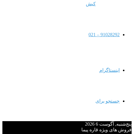
کیش
91028292 – 021
اینستاگرام
جستجو برای
پنج‌شنبه, آگوست 6 2026
فروش های ویژه قاره پیما