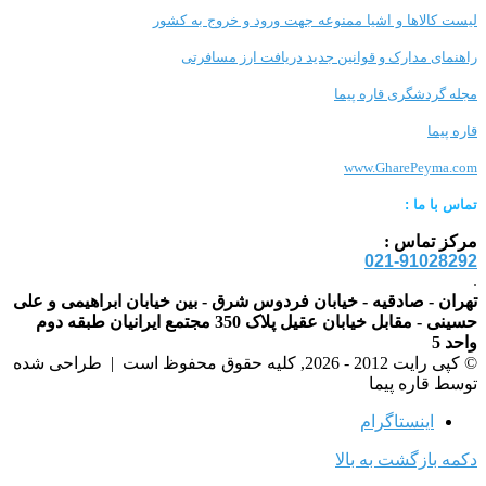
لیست کالاها و اشیا ممنوعه جهت ورود و خروج به کشور
راهنمای مدارک و قوانین جدید دریافت ارز مسافرتی
مجله گردشگری قاره پیما
قاره پیما
www.GharePeyma.com
تماس با
ما :
مرکز تماس :
021-91028292
.
تهران - صادقیه - خیابان فردوس شرق - بین خیابان ابراهیمی و علی
حسینی - مقابل خیابان عقیل پلاک 350 مجتمع ایرانیان طبقه دوم
واحد 5
© کپی رایت 2012 - 2026, کلیه حقوق محفوظ است |
طراحی شده
توسط قاره پیما
اینستاگرام
دکمه بازگشت به بالا