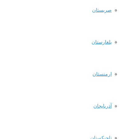
صربستان
بلغارستان
ارمنستان
آذربایجان
تاجیکستان