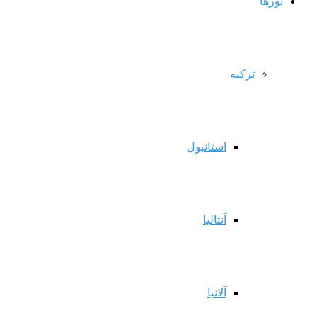
تورها
ترکیه
استانبول
آنتالیا
آلانیا