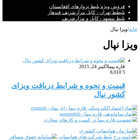
فروش ویژه بلیط پروازهای افغانستان
بلیطط تهران - کابل مزارشریف قندهار
بلیط مشهد - کابل و مزارشریف
خانه
/
ویزا نپال
ویزا نپال
قاره پیما
اکتبر 24, 2015
8,010
5
قیمت و نحوه و شرایط دریافت ویزای
کشور نپال