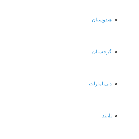
هندوستان
گرجستان
دبی امارات
تایلند