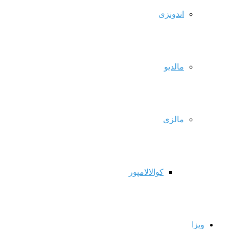
اندونزی
مالدیو
مالزی
کوالالامپور
ویزا