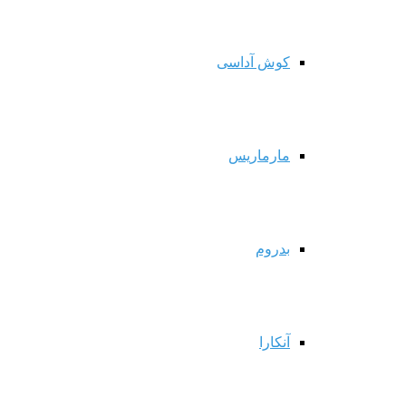
کوش آداسی
مارماریس
بدروم
آنکارا