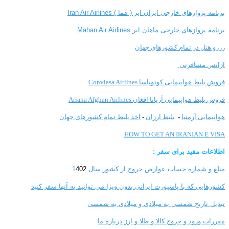
برنامه پروازهای خارجی ایران ایر ( هما ) Iran Air Airlines
برنامه پروازهای خارجی ماهان ایر Mahan Air Airlines
رزرو هتل در تمام کشورهای جهان
آژانس مسافرتی
فروش بلیط هواپیمایی کونویاسا Conviasa Airlines
فروش بلیط هواپیمایی آریانا افغان Ariana Afghan Airlines
هواپیمایی آرمنیا
-
بلیط ارزان
-
اخذ بلیط تمام کشورهای جهان
HOW TO GET AN IRANIAN E VISA
اطلاعات مفید برای سفر :
مبلغ و شماره حساب عوارض خروج از کشور سال 1
402
کشورهایی که با پاسپورت ایرانی بدون ویزا می توانید به آنها سفر کنید
تبدیل تاریخ شمسی به میلادی و میلادی به شمسی
مقررات ورود و خروج کالا و طلا و ارز
درباره ما