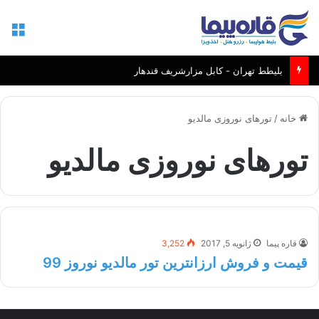
منو
بلیطط تهران - کابل مزارشریف قندهار
خانه
/
تورهای نوروزی مالدیو
تورهای نوروزی مالدیو
قاره پیما
ژانویه 5, 2017
3,252
قیمت و فروش ارزانترین تور مالدیو نوروز 99