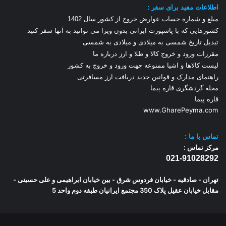
اطلاعات مفید برای سفر :
مبلغ و شماره حساب عوارض خروج از کشور سال 1
402
کشورهایی که با پاسپورت ایرانی بدون ویزا می توانید به آنها سفر کنید
تبدیل تاریخ شمسی به میلادی و میلادی به شمسی
مقررات ورود و خروج کالا و طلا و ارز
درباره ما
لیست کالاها و اشیا ممنوعه جهت ورود و خروج به کشور
راهنمای مدارک و قوانین جدید دریافت ارز مسافرتی
مجله گردشگری قاره پیما
قاره پیما
www.GharePeyma.com
تماس با
ما :
مرکز تماس :
021-91028292
.
تهران - صادقیه - خیابان فردوس شرق - بین خیابان ابراهیمی و علی حسینی -
مقابل خیابان عقیل پلاک 350 مجتمع ایرانیان طبقه دوم واحد 5