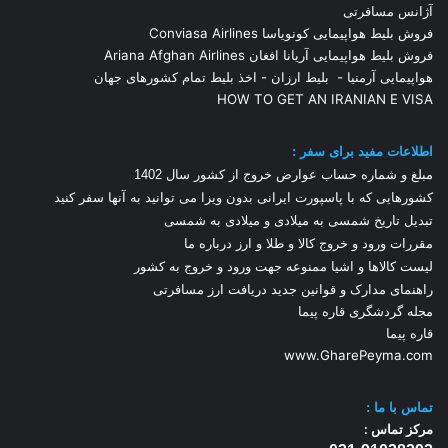
آژانس مسافرتی
فروش بلیط هواپیمایی کونویاسا Conviasa Airlines
فروش بلیط هواپیمایی آریانا افغان Ariana Afghan Airlines
هواپیمایی آرمنیا
-
بلیط ارزان
-
اخذ بلیط تمام کشورهای جهان
HOW TO GET AN IRANIAN E VISA
اطلاعات مفید برای سفر :
مبلغ و شماره حساب عوارض خروج از کشور سال 1
402
کشورهایی که با پاسپورت ایرانی بدون ویزا می توانید به آنها سفر کنید
تبدیل تاریخ شمسی به میلادی و میلادی به شمسی
مقررات ورود و خروج کالا و طلا و ارز
درباره ما
لیست کالاها و اشیا ممنوعه جهت ورود و خروج به کشور
راهنمای مدارک و قوانین جدید دریافت ارز مسافرتی
مجله گردشگری قاره پیما
قاره پیما
www.GharePeyma.com
تماس با
ما :
مرکز تماس :