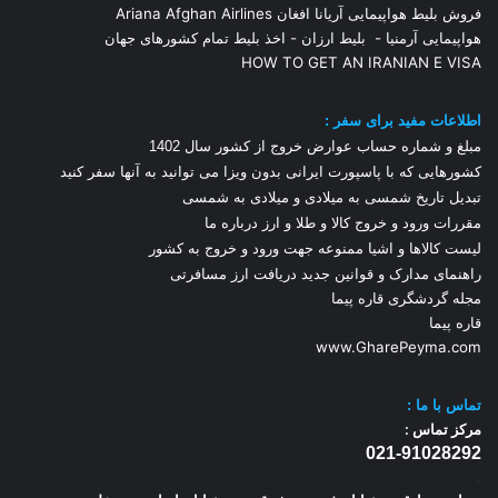
فروش بلیط هواپیمایی آریانا افغان Ariana Afghan Airlines
هواپیمایی آرمنیا
-
بلیط ارزان
-
اخذ بلیط تمام کشورهای جهان
HOW TO GET AN IRANIAN E VISA
اطلاعات مفید برای سفر :
مبلغ و شماره حساب عوارض خروج از کشور سال 1
402
کشورهایی که با پاسپورت ایرانی بدون ویزا می توانید به آنها سفر کنید
تبدیل تاریخ شمسی به میلادی و میلادی به شمسی
مقررات ورود و خروج کالا و طلا و ارز
درباره ما
لیست کالاها و اشیا ممنوعه جهت ورود و خروج به کشور
راهنمای مدارک و قوانین جدید دریافت ارز مسافرتی
مجله گردشگری قاره پیما
قاره پیما
www.GharePeyma.com
تماس با
ما :
مرکز تماس :
021-91028292
.