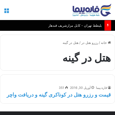
منو
بلیطط تهران - کابل مزارشریف قندهار
خانه
/
رزرو هتل در
/
هتل در گینه
هتل در گینه
قاره پیما
آوریل 30, 2016
351
قیمت و رزرو هتل در کوناکری گینه و دریافت واچر