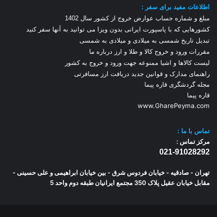
اطلاعات مفید برای سفر :
مبلغ و شماره حساب عوارض خروج از کشور سال 1
402
کشورهایی که با پاسپورت ایرانی بدون ویزا می توانید به آنها سفر کنید
تبدیل تاریخ شمسی به میلادی و میلادی به شمسی
مقررات ورود و خروج کالا و طلا و ارز
درباره ما
لیست کالاها و اشیا ممنوعه جهت ورود و خروج به کشور
راهنمای مدارک و قوانین جدید دریافت ارز مسافرتی
مجله گردشگری قاره پیما
قاره پیما
www.GharePeyma.com
تماس با
ما :
مرکز تماس :
021-91028292
.
تهران - صادقیه - خیابان فردوس شرق - بین خیابان ابراهیمی و علی حسینی -
مقابل خیابان عقیل پلاک 350 مجتمع ایرانیان طبقه دوم واحد 5