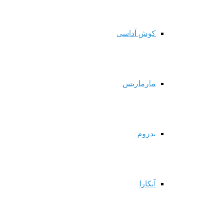
کوش آداسی
مارماریس
بدروم
آنکارا