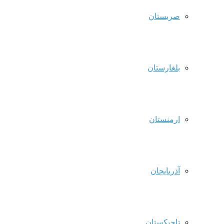
صربستان
بلغارستان
ارمنستان
آذربایجان
تاجیکستان