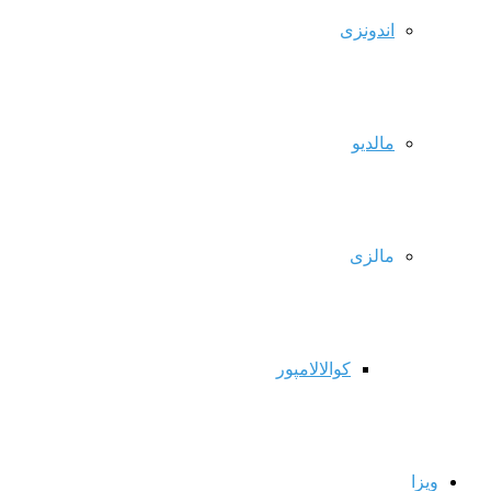
اندونزی
مالدیو
مالزی
کوالالامپور
ویزا