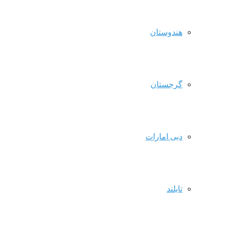
هندوستان
گرجستان
دبی امارات
تایلند