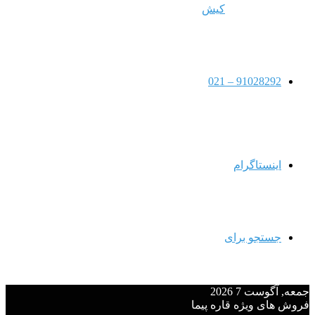
کیش
91028292 – 021
اینستاگرام
جستجو برای
جمعه, آگوست 7 2026
فروش های ویژه قاره پیما