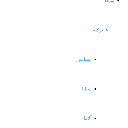
تورها
ترکیه
استانبول
آنتالیا
آلانیا