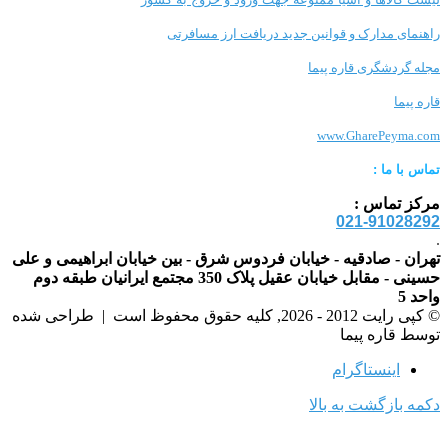
راهنمای مدارک و قوانین جدید دریافت ارز مسافرتی
مجله گردشگری قاره پیما
قاره پیما
www.GharePeyma.com
تماس با
ما :
مرکز تماس :
021-91028292
.
تهران - صادقیه - خیابان فردوس شرق - بین خیابان ابراهیمی و علی
حسینی - مقابل خیابان عقیل پلاک 350 مجتمع ایرانیان طبقه دوم
واحد 5
© کپی رایت 2012 - 2026, کلیه حقوق محفوظ است |
طراحی شده
توسط قاره پیما
اینستاگرام
دکمه بازگشت به بالا