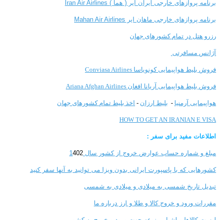
برنامه پروازهای خارجی ایران ایر ( هما ) Iran Air Airlines
برنامه پروازهای خارجی ماهان ایر Mahan Air Airlines
رزرو هتل در تمام کشورهای جهان
آژانس مسافرتی
فروش بلیط هواپیمایی کونویاسا Conviasa Airlines
فروش بلیط هواپیمایی آریانا افغان Ariana Afghan Airlines
هواپیمایی آرمنیا
-
بلیط ارزان
-
اخذ بلیط تمام کشورهای جهان
HOW TO GET AN IRANIAN E VISA
اطلاعات مفید برای سفر :
مبلغ و شماره حساب عوارض خروج از کشور سال 1
402
کشورهایی که با پاسپورت ایرانی بدون ویزا می توانید به آنها سفر کنید
تبدیل تاریخ شمسی به میلادی و میلادی به شمسی
مقررات ورود و خروج کالا و طلا و ارز
درباره ما
لیست کالاها و اشیا ممنوعه جهت ورود و خروج به کشور