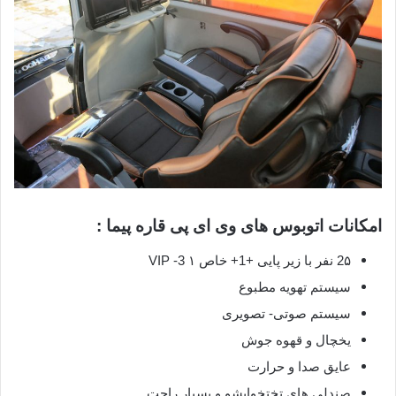
امکانات اتوبوس های وی ای پی قاره پیما :
2۵ نفر با زیر پایی +1+ خاص ١ VIP -3
سیستم تهویه مطبوع
سیستم صوتی- تصویری
یخچال و قهوه جوش
عایق صدا و حرارت
صندلی های تختخوابشو و بسیار راحت