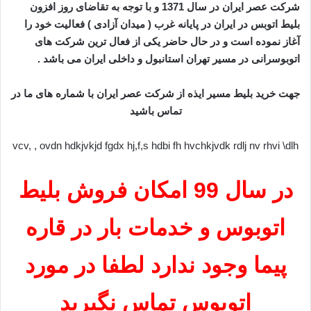
شرکت عصر ایران در سال 1371 و با توجه به تقاضای روز افزون
بلیط اتوبس در ایران در پایانه غرب ( میدان آزادی ) فعالیت خود را
آغاز نموده است و در حال حاضر یکی از فعال ترین شرکت های
اتوبوسرانی در مسیر تهران استانبول و داخلی ایران می باشد .
جهت خرید بلیط مسیر ایذه از شرکت عصر ایران با شماره های ما در
تماس باشید
vcv, , ovdn hdkjvkjd fgdx hj,f,s hdbi fh hvchkjvdk rdlj nv rhvi \dlh
در سال 99 امکان فروش بلیط
اتوبوس و خدمات بار در قاره
پیما وجود ندارد لطفا در مورد
اتوبوس تماس نگیرید