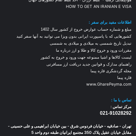
HOW TO GET AN IRANIAN E VISA
اطلاعات مفید برای سفر :
مبلغ و شماره حساب عوارض خروج از کشور سال 1
402
کشورهایی که با پاسپورت ایرانی بدون ویزا می توانید به آنها سفر کنید
تبدیل تاریخ شمسی به میلادی و میلادی به شمسی
مقررات ورود و خروج کالا و طلا و ارز
درباره ما
لیست کالاها و اشیا ممنوعه جهت ورود و خروج به کشور
راهنمای مدارک و قوانین جدید دریافت ارز مسافرتی
مجله گردشگری قاره پیما
قاره پیما
www.GharePeyma.com
تماس با
ما :
مرکز تماس :
021-91028292
.
تهران - صادقیه - خیابان فردوس شرق - بین خیابان ابراهیمی و علی حسینی -
مقابل خیابان عقیل پلاک 350 مجتمع ایرانیان طبقه دوم واحد 5