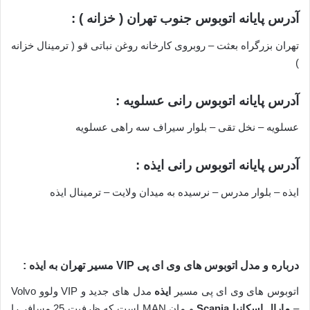
آدرس پایانه اتوبوس جنوب تهران ( خزانه ) :
تهران بزرگراه بعثت – روبروی کارخانه روغن نباتی قو ( ترمینال خزانه
)
آدرس پایانه اتوبوس رانی عسلویه :
عسلویه – نخل تقی – بلوار سیراف سه راهی عسلویه
آدرس پایانه اتوبوس رانی ایذه :
ایذه – بلوار مدرس – نرسیده به میدان ولایت – ترمینال ایذه
درباره و مدل اتوبوس های وی ای پی VIP مسیر تهران به
ایذه
:
اتوبوس های وی ای پی مسیر
ایذه
مدل های جدید و VIP ولوو Volvo
–
مارال اسکانیا Scania
و مان MAN است که ظرفیت 25 مسافر را