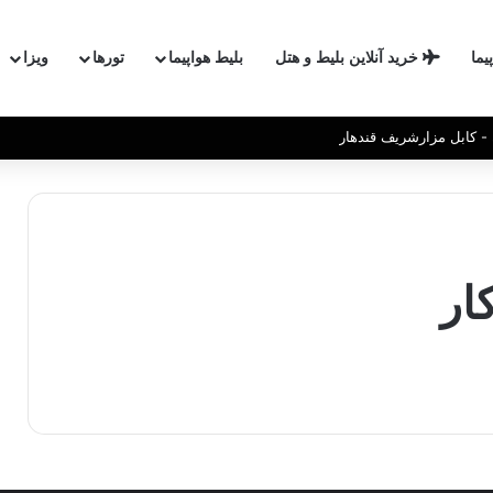
یما
خرید آنلاین بلیط و هتل
بلیط هواپیما
تورها
ویزا
- کابل مزارشریف قندهار
ار