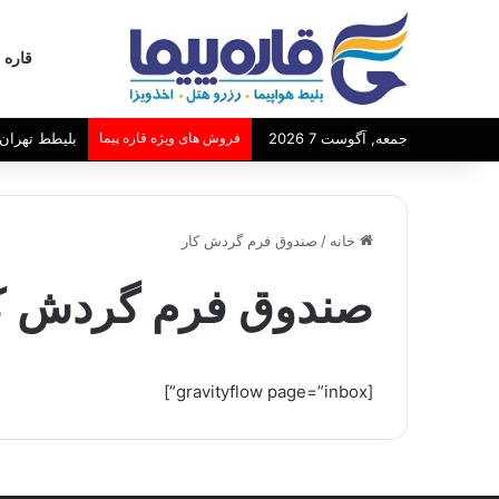
قاره پ
جمعه, آگوست 7 2026
فروش های ویژه قاره پیما
بلیطط تهران 
خانه
/
صندوق فرم گردش کار
صندوق فرم گردش ک
[gravityflow page=”inbox”]