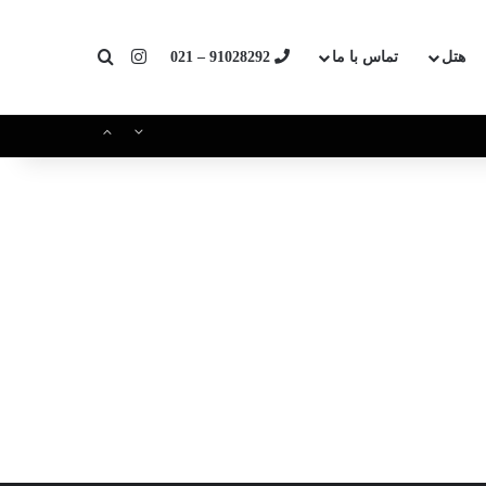
اینستاگرام
جستجو برای
هتل
تماس با ما
91028292 – 021