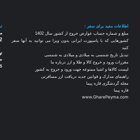
اطلاعات مفید برای سفر :
تم
مر
مبلغ و شماره حساب عوارض خروج از کشور سال 1
402
2
کشورهایی که با پاسپورت ایرانی بدون ویزا می توانید به آنها سفر
.
کنید
ته
تبدیل تاریخ شمسی به میلادی و میلادی به شمسی
مقررات ورود و خروج کالا و طلا و ارز
درباره ما
5
لیست کالاها و اشیا ممنوعه جهت ورود و خروج به کشور
راهنمای مدارک و قوانین جدید دریافت ارز مسافرتی
مجله گردشگری قاره پیما
قاره پیما
www.GharePeyma.com