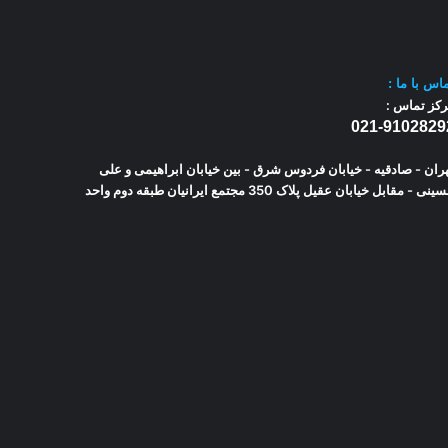
اس با
ما :
کز تماس :
021-9102829
ران - صادقیه - خیابان فردوس شرق - بین خیابان ابراهیمی و علی
حسینی - مقابل خیابان عقیل پلاک 350 مجتمع ایرانیان طبقه دوم واحد