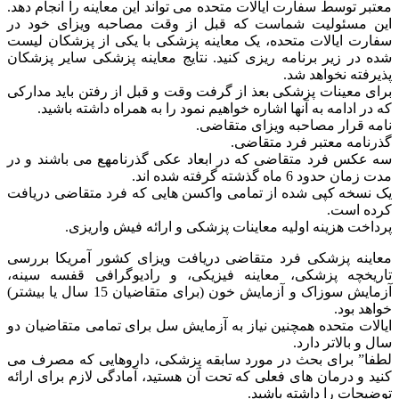
معتبر توسط سفارت ایالات متحده می تواند این معاینه را انجام دهد.
این مسئولیت شماست که قبل از وقت مصاحبه ویزای خود در
سفارت ایالات متحده، یک معاینه پزشکی با یکی از پزشکان لیست
شده در زیر برنامه ریزی کنید. نتایج معاینه پزشکی سایر پزشکان
پذیرفته نخواهد شد.
برای معینات پزشکی بعذ از گرفت وقت و قبل از رفتن باید مدارکی
که در ادامه به آنها اشاره خواهیم نمود را به همراه داشته باشید.
نامه قرار مصاحبه ویزای متقاضی.
گذرنامه معتبر فرد متقاضی.
سه عکس فرد متقاضی که در ابعاد عکی گذرنامهع می باشند و در
مدت زمان حدود 6 ماه گذشته گرفته شده اند.
یک نسخه کپی شده از تمامی واکسن هایی که فرد متقاضی دریافت
کرده است.
پرداخت هزینه اولیه معاینات پزشکی و ارائه فیش واریزی.
معاینه پزشکی فرد متقاضی دریافت ویزای کشور آمریکا بررسی
تاریخچه پزشکی، معاینه فیزیکی، و رادیوگرافی قفسه سینه،
آزمایش سوزاک و آزمایش خون (برای متقاضیان 15 سال یا بیشتر)
خواهد بود.
ایالات متحده همچنین نیاز به آزمایش سل برای تمامی متقاضیان دو
سال و بالاتر دارد.
لطفا” برای بحث در مورد سابقه پزشکی، داروهایی که مصرف می
کنید و درمان های فعلی که تحت آن هستید، آمادگی لازم برای ارائه
توضیحات را داشته باشید.