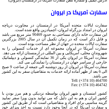
آدرس ایمیل و شماره تلفن سفارت آمریکا در ارمنستان (ایروان)
سفارت آمریکا در ایروان
سفارت ایالات متحده آمریکا در ارمنستان در مجاورت دریاچه
ایروان در امتداد بزرگراه ایروان- اچمیادزین واقع شده است.
این سفارت خانه دارای مساحتی به حدود 90469 متر مربع می باشد
و قابل ذکر است که در زمان تکمیل آن در سال 2005 بزرگترین
سفارت ایالات متحده در جهان از نظر مساحت بوده است.
سفارت آمریکا در ایروان مجموعه ای از خدمات کنسولی را به
شهروندان محلی، آمریکایی و بین المللی در ارمنستان ارائه می دهد.
سفارت آمریکا در ایروان یکی از 36 نمایندگی کنسولی و دیپلماتیک
خارجی از سراسر جهان در ارمنستان را نمایندگی می کند.
سفارت آمریکا در ایروان از روز دوشنبه الی جمعه از ساعت 9 صبح
الی 6 بعد از ظهر آماده ارائه خدمات به متقاضیان سفر به این کشور
می باشد.
Tell: (+374 10) 464700
Fax: (+374 10) 464742
کشور امنستان و شهر ایروان بواسطه نزدیکی و هم مرز بودن با
کشور ایران و هم به این دلیل که می توانید بدون ویزا سفر نمایید
گزینه مناسبی برای افراد و متقاضیانی است که از طریق این کشور
و سفارت آمریکا که در آنجا وجود دارد نسبت به اخذ ویزای خود