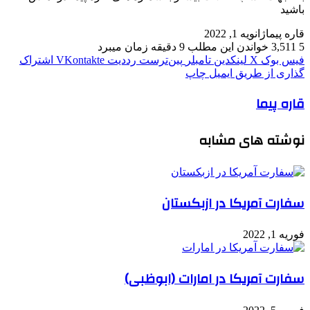
باشید
قاره پیما
ژانویه 1, 2022
5
3,511
خواندن این مطلب 9 دقیقه زمان میبرد
فیس بوک
X
لینکدین
‫تامبلر
‫پین‌ترست
‫رددیت
‫VKontakte
اشتراک
گذاری از طریق ایمیل
چاپ
قاره پیما
نوشته های مشابه
سفارت آمریکا در ازبکستان
فوریه 1, 2022
سفارت آمریکا در امارات (ابوظبی)