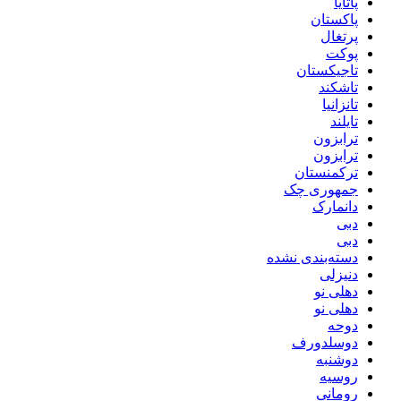
پاتایا
پاکستان
پرتغال
پوکت
تاجیکستان
تاشکند
تانزانیا
تایلند
ترابزون
ترابزون
ترکمنستان
جمهوری چک
دانمارک
دبی
دبی
دسته‌بندی نشده
دنیزلی
دهلی نو
دهلی نو
دوحه
دوسلدورف
دوشنبه
روسیه
رومانی