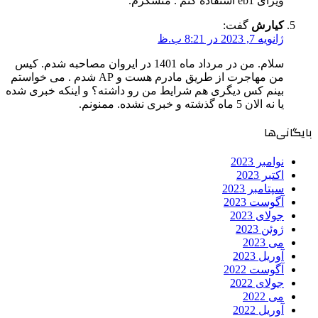
ویزای eb1 استفاده کنم . متشکرم.
کیارش
گفت:
ژانویه 7, 2023 در 8:21 ب.ظ
سلام. من در مرداد ماه 1401 در ایروان مصاحبه شدم. کیس
من مهاجرت از طریق مادرم هست و AP شدم . می خواستم
بینم کس دیگری هم شرایط من رو داشته؟ و اینکه خبری شده
یا نه الان 5 ماه گذشته و خبری نشده. ممنونم.
بایگانی‌ها
نوامبر 2023
اکتبر 2023
سپتامبر 2023
آگوست 2023
جولای 2023
ژوئن 2023
می 2023
آوریل 2023
آگوست 2022
جولای 2022
می 2022
آوریل 2022