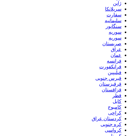
ژاپن
سریلانکا
سفارت
سلیمانیه
سنگاپور
سوریه
سوریه
صربستان
عراق
عمان
فرانسه
فرانکفورت
فیلیپین
قبرس جنوبی
قرقیزستان
قزاقستان
قطر
کابل
کامبوج
کراچی
کردستان عراق
کره جنوبی
کرواسی
کرونا