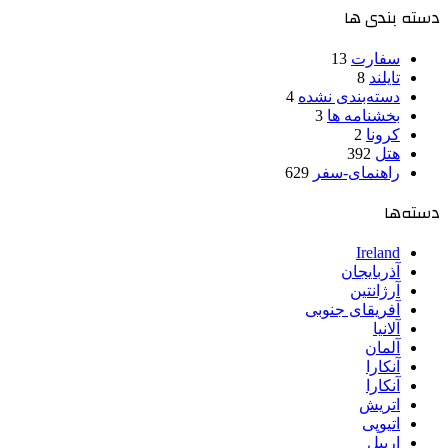
دسته بندی ها
سفارت
13
تایلند
8
دسته‌بندی نشده
4
بخشنامه ها
3
کرونا
2
هتل
392
راهنمای-سفر
629
دسته‌ها
Ireland
آذربایجان
آرژانتین
آفریقای جنوبی
آلانیا
آلمان
آنکارا
آنکارا
اتریش
اتیوپی
اربیل