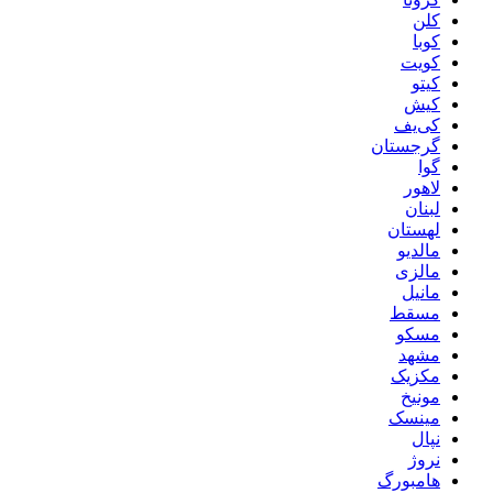
کلن
کوبا
کویت
کیتو
کیش
کی‌یف
گرجستان
گوا
لاهور
لبنان
لهستان
مالدیو
مالزی
مانیل
مسقط
مسکو
مشهد
مکزیک
مونیخ
مینسک
نپال
نروژ
هامبورگ