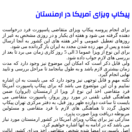
پیکاپ ویزای آمریکا در ارمنستان
برای انجام پروسه پیکاپ ویزای متقاضی پاسپورت فرد درخواست
دهنده گرفته می شود و هفته ای یکبار و در روزی مشخص به غیر از
روزهای تعطیل عمومی و آخر هفته های این کشور به آنجا ارسال
شده و پس از مهر زده شدن مجدد به ایران باز گردانده می شود.
برای این نوع از ویزا عموما 3 الی 5 روز کاری زمان می برد تا بعد از
بررسی های لازم جواب داده شود.
ولی قابل ذکر است که امکان این موضوع نیز وجود دارد که مدت
زمان بیشتری لازم باشد و به طول بیانجامد تا مراحل بررسی و تایید
نهایی انجام گیرد.
نکته مهم و قابل توجهی نیز وجود دارد که می بایست به ان اشاره
نماییم و آن این موئضوع می باشد که برای پیکاپ پاسپورت آمریکا
فرد متقاضی اخذ این نوع از ویزا از ارمنستان (ایروان) ضمن
هماهنگی قبلی تلفنی در مورد روز پرواز، پاسپورت متقاضی می
بایست تا ساعت دوازده ظهر روز قبل، به دفتر مرکزی تهران پیکاپ
تحویل گردد تا هماهنگی های لازم با فرد متقاضی و مسئولبن
مربوطه دریافت ویزا صورت پذیرد.
مدارکی نیز برای پیکاپ ویزای آمریکا در کشور ارمنستان مورد نیاز
می باشد که در ادامه به آنها اشاره خواهیم کرد.
اصل پاسپورت امضا شده شخص متقاضی اخذ ویزای کشور ایالت