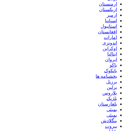
ارمنستان
ازبکستان
ازمیر
اسپانیا
استانبول
افغانستان
امارات
اندونزی
اوکراین
ایتالیا
ایروان
باکو
بانکوک
بخشنامه ها
برزیل
برلین
بلاروس
بلژیک
بلغارستان
بمبئی
بمبئی
بنگلادش
بیروت