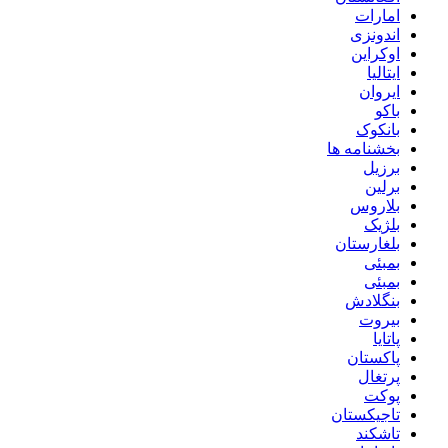
امارات
اندونزی
اوکراین
ایتالیا
ایروان
باکو
بانکوک
بخشنامه ها
برزیل
برلین
بلاروس
بلژیک
بلغارستان
بمبئی
بمبئی
بنگلادش
بیروت
پاتایا
پاکستان
پرتغال
پوکت
تاجیکستان
تاشکند