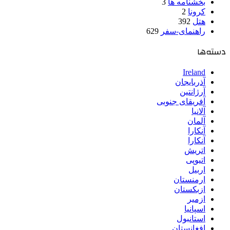
بخشنامه ها
3
کرونا
2
هتل
392
راهنمای-سفر
629
دسته‌ها
Ireland
آذربایجان
آرژانتین
آفریقای جنوبی
آلانیا
آلمان
آنکارا
آنکارا
اتریش
اتیوپی
اربیل
ارمنستان
ازبکستان
ازمیر
اسپانیا
استانبول
افغانستان