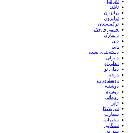
تانزانیا
تایلند
ترابزون
ترابزون
ترکمنستان
جمهوری چک
دانمارک
دبی
دبی
دسته‌بندی نشده
دنیزلی
دهلی نو
دهلی نو
دوحه
دوسلدورف
دوشنبه
روسیه
رومانی
ژاپن
سریلانکا
سفارت
سلیمانیه
سنگاپور
سوریه