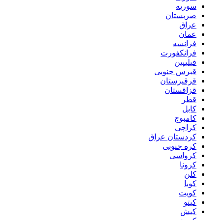
سوریه
صربستان
عراق
عمان
فرانسه
فرانکفورت
فیلیپین
قبرس جنوبی
قرقیزستان
قزاقستان
قطر
کابل
کامبوج
کراچی
کردستان عراق
کره جنوبی
کرواسی
کرونا
کلن
کوبا
کویت
کیتو
کیش