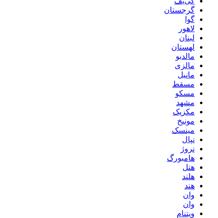
کی‌یف
گرجستان
گوا
لاهور
لبنان
لهستان
مالدیو
مالزی
مانیل
مسقط
مسکو
مشهد
مکزیک
مونیخ
مینسک
نپال
نروژ
هامبورگ
هتل
هلند
هند
وان
وان
ویتنام