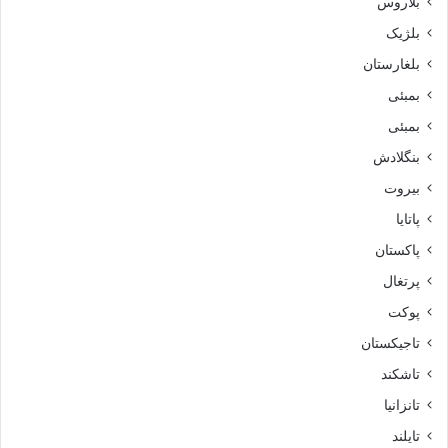
بلاروس
بلژیک
بلغارستان
بمبئی
بمبئی
بنگلادش
بیروت
پاتایا
پاکستان
پرتغال
پوکت
تاجیکستان
تاشکند
تانزانیا
تایلند