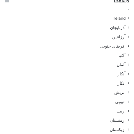
دسته‌ها
Ireland
آذربایجان
آرژانتین
آفریقای جنوبی
آلانیا
آلمان
آنکارا
آنکارا
اتریش
اتیوپی
اربیل
ارمنستان
ازبکستان