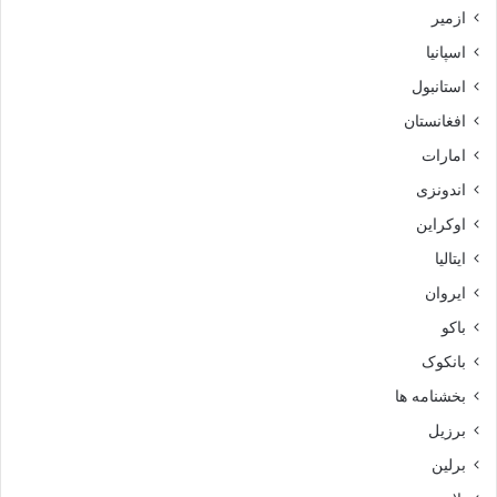
ازمیر
اسپانیا
استانبول
افغانستان
امارات
اندونزی
اوکراین
ایتالیا
ایروان
باکو
بانکوک
بخشنامه ها
برزیل
برلین