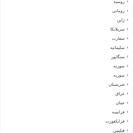
روسیه
رومانی
ژاپن
سریلانکا
سفارت
سلیمانیه
سنگاپور
سوریه
سوریه
صربستان
عراق
عمان
فرانسه
فرانکفورت
فیلیپین