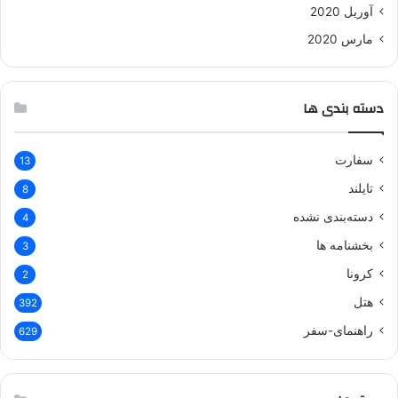
آوریل 2020
مارس 2020
دسته بندی ها
سفارت
13
تایلند
8
دسته‌بندی نشده
4
بخشنامه ها
3
کرونا
2
هتل
392
راهنمای-سفر
629