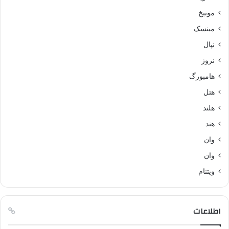
مونیخ
مینسک
نپال
نروژ
هامبورگ
هتل
هلند
هند
وان
وان
ویتنام
اطلاعات