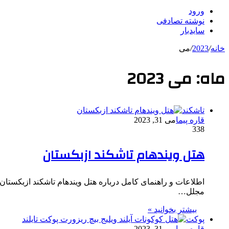
ورود
نوشته تصادفی
سایدبار
خانه
/
2023
/
می
ماه:
می 2023
تاشکند
قاره پیما
می 31, 2023
338
هتل ویندهام تاشکند ازبکستان
مجلل…
بیشتر بخوانید »
پوکت
قاره پیما
می 31, 2023