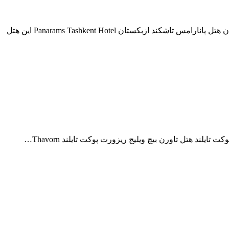
اطلاعات و راهنمای کامل درباره هتل پانارامس تاشکند ازبکستان هتل پانارامس تاشکند ازبکستان Panarams Tashkent Hotel این هتل
یلند هتل تاورن بیچ ویلیج ریزورت پوکت تایلند Thavorn…