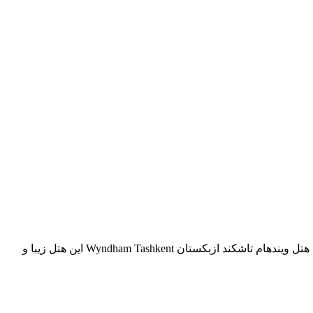
اطلاعات و راهنمای کامل درباره هتل ویندهام تاشکند ازبکستان هتل ویندهام تاشکند ازبکستان Wyndham Tashkent این هتل زیبا و