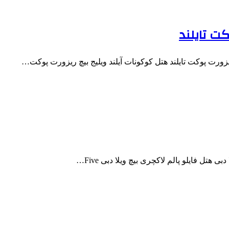
کت تایلند
یزورت پوکت تایلند هتل کوکونات آیلند ویلیج بیچ ریزورت پوکت…
هتل فایلو پالم لاکچری بیچ ویلا دبی Five…