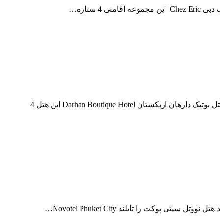
4 ستاره…
اطلاعات و راهنمای کامل درباره هتل بوتیک دارهان ازبکستان هتل بوتیک دارهان ازبکستان Darhan Boutique Hotel این هتل 4
ی پوکت را تایلند Novotel Phuket City…