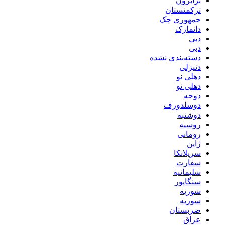
ترابزون
ترکمنستان
جمهوری چک
دانمارک
دبی
دبی
دسته‌بندی نشده
دنیزلی
دهلی نو
دهلی نو
دوحه
دوسلدورف
دوشنبه
روسیه
رومانی
ژاپن
سریلانکا
سفارت
سلیمانیه
سنگاپور
سوریه
سوریه
صربستان
عراق