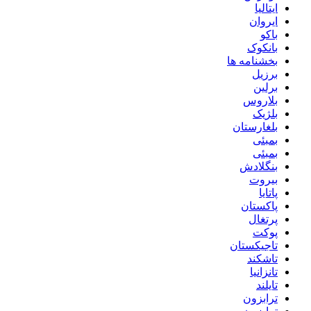
ایتالیا
ایروان
باکو
بانکوک
بخشنامه ها
برزیل
برلین
بلاروس
بلژیک
بلغارستان
بمبئی
بمبئی
بنگلادش
بیروت
پاتایا
پاکستان
پرتغال
پوکت
تاجیکستان
تاشکند
تانزانیا
تایلند
ترابزون