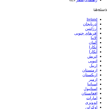
دسته‌ها
Ireland
آذربایجان
آرژانتین
آفریقای جنوبی
آلانیا
آلمان
آنکارا
آنکارا
اتریش
اتیوپی
اربیل
ارمنستان
ازبکستان
ازمیر
اسپانیا
استانبول
افغانستان
امارات
اندونزی
اوکراین