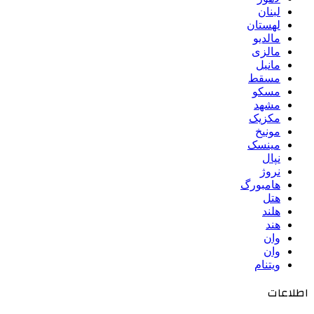
لبنان
لهستان
مالدیو
مالزی
مانیل
مسقط
مسکو
مشهد
مکزیک
مونیخ
مینسک
نپال
نروژ
هامبورگ
هتل
هلند
هند
وان
وان
ویتنام
اطلاعات