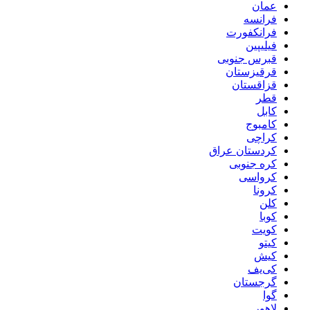
عمان
فرانسه
فرانکفورت
فیلیپین
قبرس جنوبی
قرقیزستان
قزاقستان
قطر
کابل
کامبوج
کراچی
کردستان عراق
کره جنوبی
کرواسی
کرونا
کلن
کوبا
کویت
کیتو
کیش
کی‌یف
گرجستان
گوا
لاهور