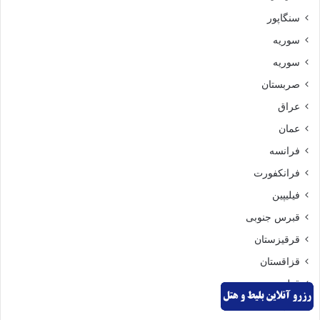
سنگاپور
سوریه
سوریه
صربستان
عراق
عمان
فرانسه
فرانکفورت
فیلیپین
قبرس جنوبی
قرقیزستان
قزاقستان
قطر
کابل