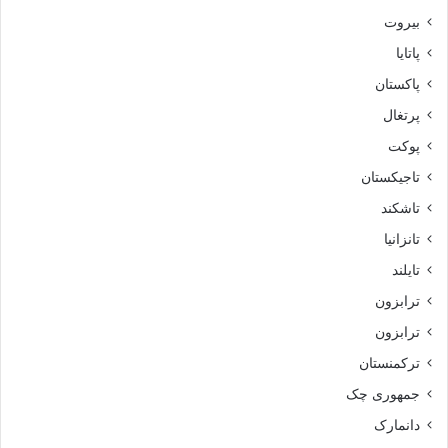
بیروت
پاتایا
پاکستان
پرتغال
پوکت
تاجیکستان
تاشکند
تانزانیا
تایلند
ترابزون
ترابزون
ترکمنستان
جمهوری چک
دانمارک