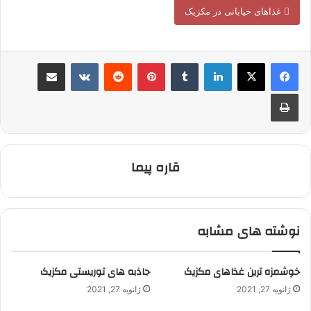
غذاهای خیابانی در مکزیک
لینکدین
‫تامبلر
‫پین‌ترست
‫رددیت
‫VKontakte
اشتراک گذاری از طریق ایمیل
چاپ
قاره پیما
نوشته های مشابه
خوشمزه ترین غذاهای مکزیک
جاذبه های توریستی مکزیک
ژانویه 27, 2021
ژانویه 27, 2021