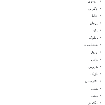
اندونزی
اوکراین
ایتالیا
ایروان
باکو
بانکوک
بخشنامه ها
برزیل
برلین
بلاروس
بلژیک
بلغارستان
بمبئی
بمبئی
بنگلادش