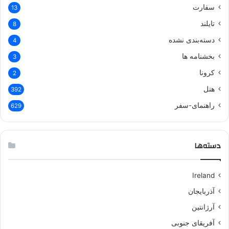
سفارت
13
تایلند
8
دسته‌بندی نشده
4
بخشنامه ها
3
کرونا
2
هتل
392
راهنمای-سفر
629
دسته‌ها
Ireland
آذربایجان
آرژانتین
آفریقای جنوبی