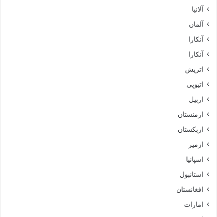
آلانیا
آلمان
آنکارا
آنکارا
اتریش
اتیوپی
اربیل
ارمنستان
ازبکستان
ازمیر
اسپانیا
استانبول
افغانستان
امارات