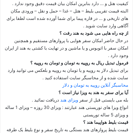
کیفیت هتل و … دارد بنابرین امکان بیان قیمت دقیق وجود ندارد .
البته قیمت تقریبی بلیط – هتل – غذا – حمل و نقل – ورودی مکان
های تاریخی و … در قاره پیما برای شما آورده شده است لطفا برای
آگاهی وارد سایت شوید .
از چه راه هایی می شود به هند رفت ؟
در حال حاضر امکان سفر هوایی با پروازهای مستقیم و همچنین
امکان سفر با اتوبوس و یا ماشین و در تهایت با کشتی به هند از ایران
وجود دارد .
فرمول تبدیل ریال به روپیه به تومان و تومان به روپیه ؟
برای تبدیل دلار به روپیه و یا تومان به روپیه و بلعکس می توانید وارد
سایت شده و از محاسبگر سایت استفاده کنید .
محاسبگر آنلاین روپیه به تومان و دلار
آیا برای سفر به هند به ویزا نیاز است ؟
بله می بایستی قبل از سفر
ویزای هند
دریافت نمائید .
انواع ویزا های توریستی هند عبارتند : ویزای 30 روزه – ویزای 1 ساله
و ویزای 5 ساله توریستی
قیمت بلیط هواپیما هند ؟
قیمت بلیط پروازهای هند بستگی به تاریخ سفر و نوع بلیط یک طرفه