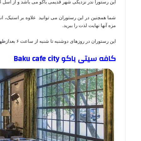
این رستورا ندر نزدیکی شهر قدیمی باکو می باشد و از اسل 2003 در این کشور مشغول به فعالیت می باشد.
شما همچنین در این رستوران می توانید علاوه بر استیک، انوا
مزه آنها نهایت لذت را ببرید.
این رستوران در روزهای دوشنبه تا شنبه از ساعت ۶ بعدازظهر تا ۱۰ شب باز می باشد.
کافه سیتی باکو Baku cafe city