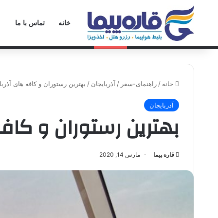
خانه
تماس با ما
شنبه, آگوست 8 2026
خبر فوری
هتل اوگوزکنت عشق آباد ترکمنست
خانه
/
راهنمای-سفر
/
آذربایجان
/
بهترین رستوران و کافه های آذربا
آذربایجان
بهترین رستوران و کافه
قاره پیما
مارس 14, 2020