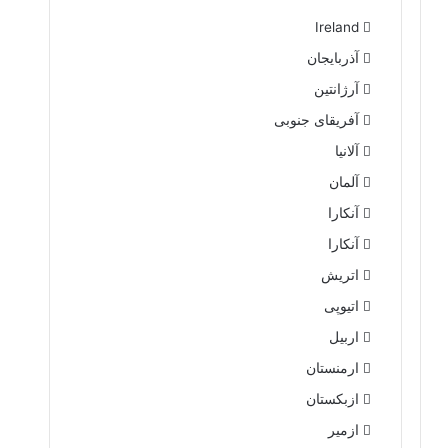
Ireland
آذربایجان
آرژانتین
آفریقای جنوبی
آلانیا
آلمان
آنکارا
آنکارا
اتریش
اتیوپی
اربیل
ارمنستان
ازبکستان
ازمیر