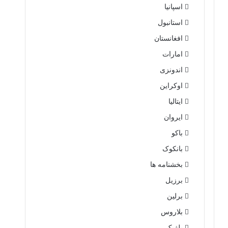
اسپانیا
استانبول
افغانستان
امارات
اندونزی
اوکراین
ایتالیا
ایروان
باکو
بانکوک
بخشنامه ها
برزیل
برلین
بلاروس
بلژیک