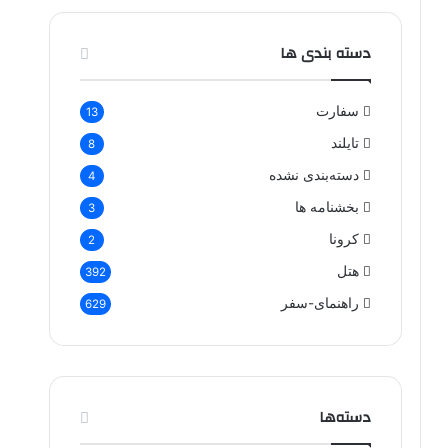
دسته بندی ها
سفارت
13
تایلند
8
دسته‌بندی نشده
4
بخشنامه ها
3
کرونا
2
هتل
392
راهنمای-سفر
629
دسته‌ها