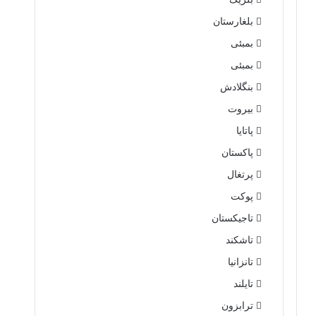
بلغارستان
بمبئی
بمبئی
بنگلادش
بیروت
پاتایا
پاکستان
پرتغال
پوکت
تاجیکستان
تاشکند
تانزانیا
تایلند
ترابزون