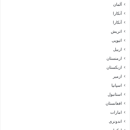
آلمان
آنکارا
آنکارا
اتریش
اتیوپی
اربیل
ارمنستان
ازبکستان
ازمیر
اسپانیا
استانبول
افغانستان
امارات
اندونزی