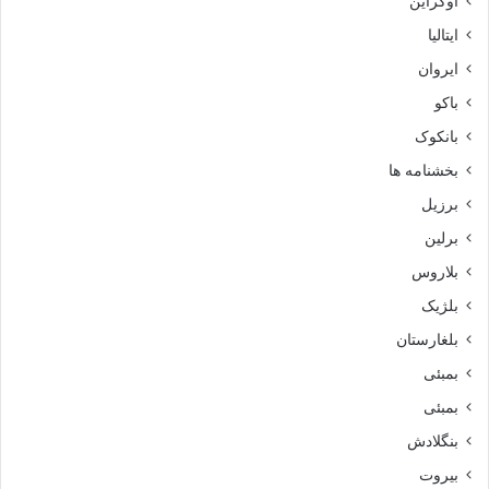
اوکراین
ایتالیا
ایروان
باکو
بانکوک
بخشنامه ها
برزیل
برلین
بلاروس
بلژیک
بلغارستان
بمبئی
بمبئی
بنگلادش
بیروت