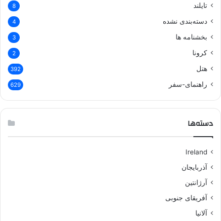
تایلند
8
دسته‌بندی نشده
4
بخشنامه ها
3
کرونا
2
هتل
392
راهنمای-سفر
629
دسته‌ها
Ireland
آذربایجان
آرژانتین
آفریقای جنوبی
آلانیا