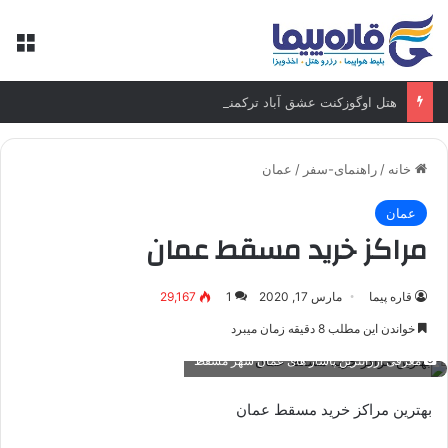
منو
هتل اوگوزکنت عشق آباد ترکمنستان
خانه
/
راهنمای-سفر
/
عمان
عمان
مراکز خرید مسقط عمان
قاره پیما
مارس 17, 2020
1
29,167
خواندن این مطلب 8 دقیقه زمان میبرد
معرفی ارزانترین پاساژ های عمان شهر مسقط
بهترین مراکز خرید مسقط عمان