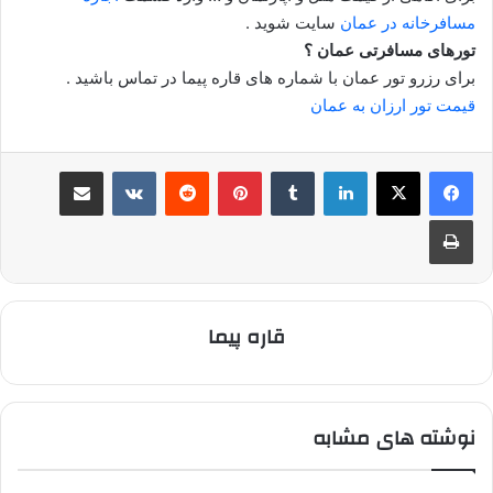
مسافرخانه در عمان
سایت شوید .
تورهای مسافرتی عمان ؟
برای رزرو تور عمان با شماره های قاره پیما در تماس باشید .
قیمت تور ارزان به عمان
لینکدین
‫تامبلر
‫پین‌ترست
‫رددیت
‫VKontakte
اشتراک گذاری از طریق ایمیل
چاپ
قاره پیما
نوشته های مشابه