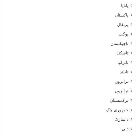
پاتایا
پاکستان
پرتغال
پوکت
تاجیکستان
تاشکند
تانزانیا
تایلند
ترابزون
ترابزون
ترکمنستان
جمهوری چک
دانمارک
دبی