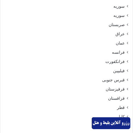
سوریه
سوریه
صربستان
عراق
عمان
فرانسه
فرانکفورت
فیلیپین
قبرس جنوبی
قرقیزستان
قزاقستان
قطر
کابل
کامبوج