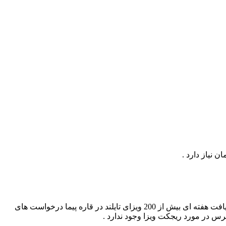
صدور ویزای تایلند هیچ تضمینی ندارد ولی با توجه به سابقه کاری و دریافت هفته ای بیش از 200 ویزای تایلند در قاره پیما درخواست های