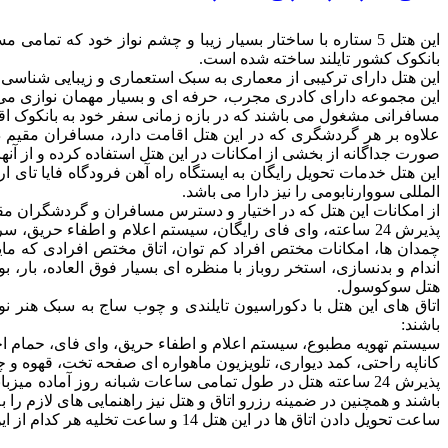
این هتل 5 ستاره با ساختار بسیار زیبا و چشم نواز خود که ت
بانکوک کشور تایلند ساخته شده است.
این هتل دارای ترکیبی از معماری به سبک استعماری و زیبایی‌ شناسی 
این مجموعه دارای کادری مجرب، حرفه ای و بسیار مهمان نوازی می با
مسافرانی مشغول می باشند که در بازه زمانی سفر خود به بانکوک اقام
علاوه بر هر گردشگری که در این هتل اقامت دارد، مسافران مقیم در 
صورت جداگانه از بخشی از امکانات در این هتل استفاده کرده و از آنها
این هتل خدمات تحویل رایگان به ایستگاه راه‌ آهن فرودگاه فایا تای 
المللی سووارنابومی را نیز دارا می باشد.
از امکانات این هتل که در اختیار و دسترس مسافران و گردشگران مقیم 
پذیرش 24 ساعته، وای فای رایگان، سیستم اعلام و اطفاء حری
چمدان ها، امکانات مختص افراد کم توان، اتاق مختص افرادی که مای
اندام و بدنسازی، استخر روباز با منظره ای بسیار فوق العاده، بار
هتل سوکوسول.
اتاق های این هتل با دکوراسیون تایلندی و چوب ساج به سبک هنر نو 
باشند:
سیستم تهویه مطبوع، سیستم اعلام و اطفاء حریق، وای فای، حمام اخ
کاناپه راحتی، کمد دیواری، تلویزیون ماهواره ای صفحه تخت، قهوه و 
پذیرش 24 ساعته هتل در طول تمامی ساعات شبانه روز آماده میز
باشند و همچنین در ضمینه رزرو اتاق و هتل نیز راهنمایی های لازم را ب
ساعت تحویل دادن اتاق ها در این هتل 14 و ساعت تخلیه هر کدام از این اتاق ها 12 ظهر انجام می گیرد.