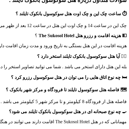
سوالات متداول درباره هتل سوکوسول بانکوک تایلند :
⏱️ ساعت چک این و چک اوت هتل سوکوسول بانکوک تایلند ؟
چک این در ساعت 14 و چک اوت این هتل در ساعت 12 بعد از ظهر می باشد .
💵 هزینه اقامت و رزرو هتل
The Sukosol Hotel
؟
هزینه اقامت در این هتل بستگی به تاریخ ورود و مدت زمان اقامت دار
🏊‍♂️ آیا
هتل سوکوسول بانکوک تایلند
استخر دارد ؟
بله این هتل دارای استخر می باشد . شما می توانید تصاویر استخر را در
🛏️ چه نوع اتاق هایی را می توان در
هتل سوکوسول رزرو
کرد ؟
🗺️ فاصله
هتل سوکوسول تایلند
تا فرودگاه و مرکز شهر بانکوک ؟
فاصله هتل از فرودگاه 8 کیلومتر و تا مرکز شهر 5 کیلومتر می باشد .
🍳 چه نوع صبحانه ای در هتل سوکوسول بانکوک تایلند می شود؟
مهمانانی که در هتل The Sukosol Hotel اقامت دارند می توانند در هنگام اقامت از صبحانه ای با درجه عالی به صورت بوفه باز لذت ببرند .