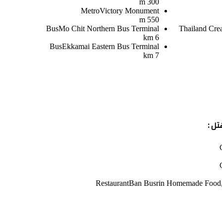
300 m
Metro
Victory Monument
550 m
Bus
Mo Chit Northern Bus Terminal
Thailand Cre
6 km
Bus
Ekkamai Eastern Bus Terminal
7 km
ل :
Restaurant
Ban Busrin Homemade Food, 