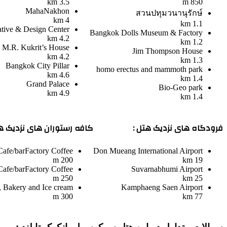
3.5 km
850 m
MahaNakhon
สวนปทุมวนานุรักษ์
4 km
1.1 km
ative & Design Center
Bangkok Dolls Museum & Factory
4.2 km
1.2 km
M.R. Kukrit’s House
Jim Thompson House
4.2 km
1.3 km
Bangkok City Pillar
homo erectus and mammoth park
4.6 km
1.4 km
Grand Palace
Bio-Geo park
4.9 km
1.4 km
فرودگاه های نزدیک هتل :
کافه رستوران های نزدیک هت
Cafe/bar
Factory Coffee
Don Mueang International Airport
200 m
19 km
Cafe/bar
Factory Coffee
Suvarnabhumi Airport
250 m
25 km
Bakery and Ice cream
Kamphaeng Saen Airport
300 m
77 km