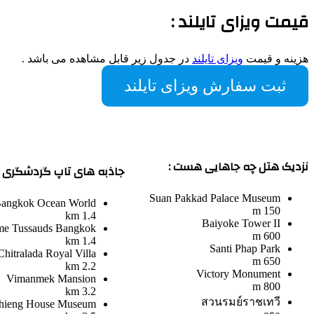
قیمت ویزای تایلند :
هزینه و قیمت
ویزای تایلند
در جدول زیر قابل مشاهده می باشد .
ثبت سفارش ویزای تایلند
نزدیک هتل چه جاهایی هست :
جاذبه های تاپ گردشگری ن
Suan Pakkad Palace Museum
angkok Ocean World
150 m
1.4 km
Baiyoke Tower II
e Tussauds Bangkok
600 m
1.4 km
Santi Phap Park
Chitralada Royal Villa
650 m
2.2 km
Victory Monument
Vimanmek Mansion
800 m
3.2 km
สวนรมย์ราชเทวี
hieng House Museum