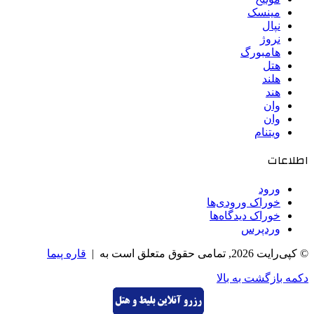
مینسک
نپال
نروژ
هامبورگ
هتل
هلند
هند
وان
وان
ویتنام
اطلاعات
ورود
خوراک ورودی‌ها
خوراک دیدگاه‌ها
وردپرس
© کپی‌رایت 2026, تمامی حقوق متعلق است به |
قاره پیما
دکمه بازگشت به بالا