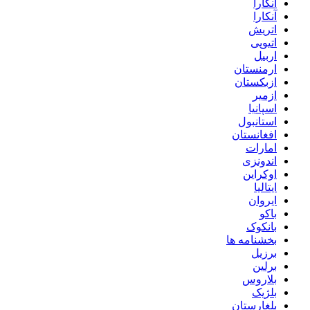
آنکارا
آنکارا
اتریش
اتیوپی
اربیل
ارمنستان
ازبکستان
ازمیر
اسپانیا
استانبول
افغانستان
امارات
اندونزی
اوکراین
ایتالیا
ایروان
باکو
بانکوک
بخشنامه ها
برزیل
برلین
بلاروس
بلژیک
بلغارستان