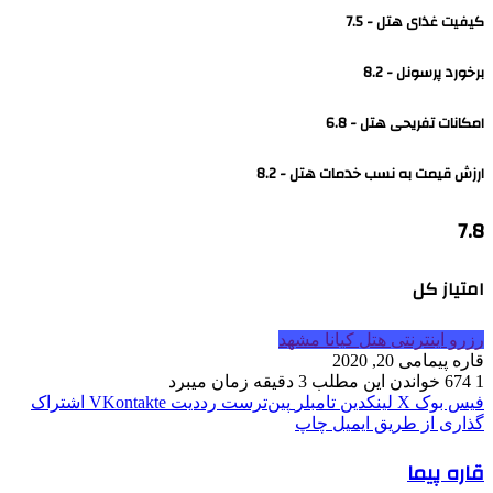
کیفیت غذای هتل - 7.5
برخورد پرسونل - 8.2
امکانات تفریحی هتل - 6.8
ارزش قیمت به نسب خدمات هتل - 8.2
7.8
امتیاز کل
رزرو اینترنتی هتل کیانا مشهد
قاره پیما
می 20, 2020
1
674
خواندن این مطلب 3 دقیقه زمان میبرد
فیس بوک
X
لینکدین
‫تامبلر
‫پین‌ترست
‫رددیت
‫VKontakte
اشتراک
گذاری از طریق ایمیل
چاپ
قاره پیما