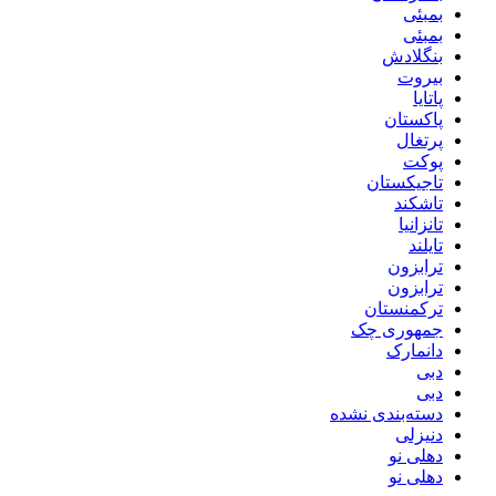
بمبئی
بمبئی
بنگلادش
بیروت
پاتایا
پاکستان
پرتغال
پوکت
تاجیکستان
تاشکند
تانزانیا
تایلند
ترابزون
ترابزون
ترکمنستان
جمهوری چک
دانمارک
دبی
دبی
دسته‌بندی نشده
دنیزلی
دهلی نو
دهلی نو