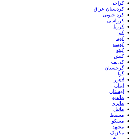
کراچی
کردستان عراق
کره جنوبی
کرواسی
کرونا
کلن
کوبا
کویت
کیتو
کیش
کی‌یف
گرجستان
گوا
لاهور
لبنان
لهستان
مالدیو
مالزی
مانیل
مسقط
مسکو
مشهد
مکزیک
مونیخ