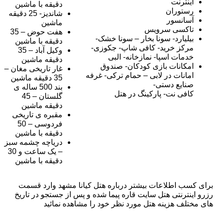
اینترنت
دقیقه با ماشین
رستوران
شاندیز- 25 دقیقه
آسانسور
ماشین
تاکسی سرویس
هفت حوض – 35
بیلیارد- سونا بخار – سونا خشک-
دقیقه با ماشین
مرکز خرید- کافی شاپ- جکوزی-
وکیل آباد – 35
خدمات اسپا- نمازخانه- البی
دقیقه ماشین
امکانات بازی کودکان- صندوق
غار تاریخی مغان –
امانات در لابی – حمام ترکی- غرفه
35 دقیقه ماشین
صنایع دستی-
بند 500 ساله ی
کافی نت- پارکینگ در هتل
گلستان – 45
دقیقه ماشین
مقبره ی تاریخی
فردوسی – 50
دقیقه با ماشین
دریاچه چشمه سبز
– یک ساعت و 30
دقیقه با ماشین
برای کسب اطلاعات بیشتر درباره هتل کیانا مشهد وارد قسمت
رزرو اینترنتی هتل سایت قاره پیما شده و پس از جستجو در تاریخ
های مختلف هزینه هتل مورد نظر خود را مشاهده نمائید