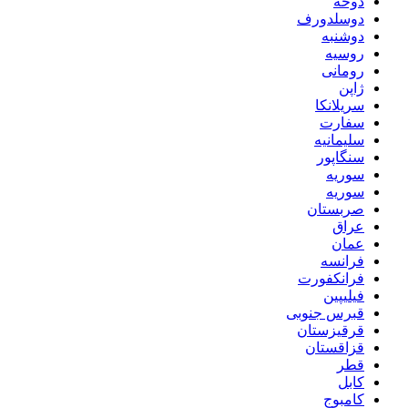
دوحه
دوسلدورف
دوشنبه
روسیه
رومانی
ژاپن
سریلانکا
سفارت
سلیمانیه
سنگاپور
سوریه
سوریه
صربستان
عراق
عمان
فرانسه
فرانکفورت
فیلیپین
قبرس جنوبی
قرقیزستان
قزاقستان
قطر
کابل
کامبوج