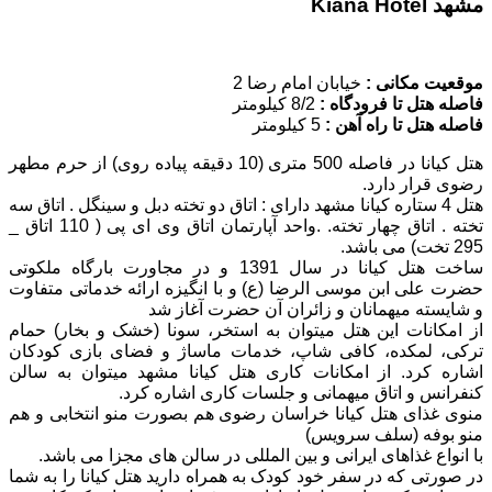
مشهد Kiana Hotel
موقعیت مکانی :
خیابان امام رضا 2
فاصله هتل تا فرودگاه :
8/2 کیلومتر
فاصله هتل تا راه آهن :
5 کیلومتر
هتل کیانا در فاصله 500 متری (10 دقیقه پیاده روی) از حرم مطهر
رضوی قرار دارد.
هتل 4 ستاره کیانا مشهد دارای : اتاق دو تخته دبل و سینگل . اتاق سه
تخته . اتاق چهار تخته. .واحد آپارتمان
اتاق وی ای پی ( 110 اتاق _
295 تخت) می باشد.
ساخت هتل کیانا در سال 1391 و در مجاورت بارگاه ملکوتی
حضرت علی ابن موسی الرضا (ع) و با
انگیزه ارائه خدماتی متفاوت
و شایسته میهمانان و زائران آن حضرت آغاز شد
از امکانات این هتل میتوان به استخر، سونا (خشک و بخار) حمام
ترکی، لمکده، کافی شاپ، خدمات
ماساژ و فضای بازی کودکان
اشاره کرد. از امکانات کاری هتل کیانا مشهد میتوان به سالن
کنفرانس و
اتاق میهمانی و جلسات کاری اشاره کرد.
منوی غذای هتل کیانا خراسان رضوی هم بصورت منو انتخابی و هم
منو بوفه (سلف سرویس)
با انواع غذاهای ایرانی و بین المللی در سالن های مجزا می باشد.
در صورتی که در سفر خود کودک به همراه دارید هتل کیانا را به شما