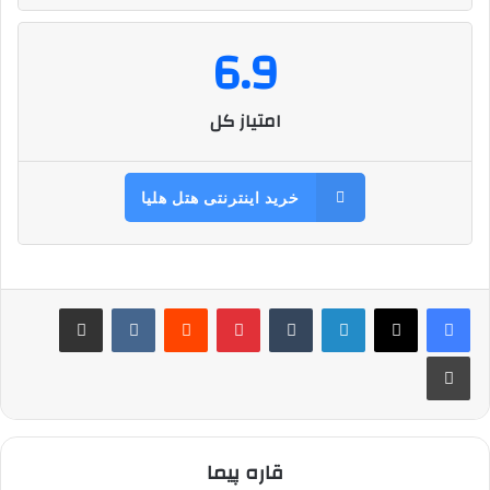
6.9
امتیاز کل
خرید اینترنتی هتل هلیا
لینکدین
‫تامبلر
‫پین‌ترست
‫رددیت
‫VKontakte
اشتراک گذاری از طریق ایمیل
چاپ
قاره پیما