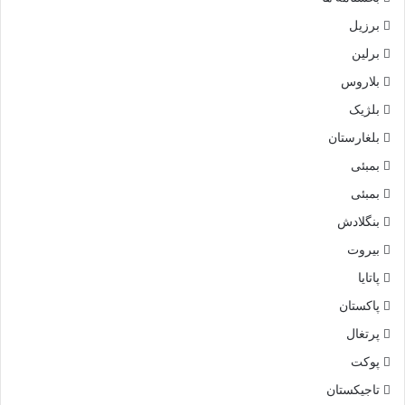
برزیل
برلین
بلاروس
بلژیک
بلغارستان
بمبئی
بمبئی
بنگلادش
بیروت
پاتایا
پاکستان
پرتغال
پوکت
تاجیکستان