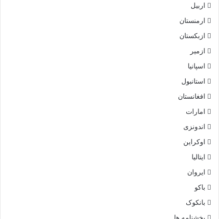
اربیل
ارمنستان
ازبکستان
ازمیر
اسپانیا
استانبول
افغانستان
امارات
اندونزی
اوکراین
ایتالیا
ایروان
باکو
بانکوک
بخشنامه ها