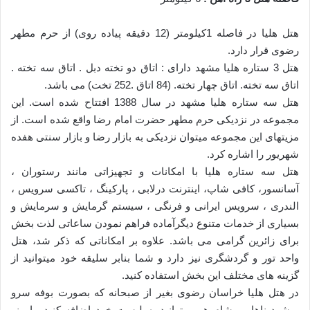
هتل هلیا در فاصله 1کیلومتر (12 دقیقه پیاده روی) از حرم مطهر
رضوی قرار دارد.
هتل 3 ستاره هلیا مشهد دارای : اتاق دو تخته دبل . اتاق سه تخته .
اتاق سه تخته. اتاق چهار تخته. (84 اتاق
.252 تخت) می باشد.
هتل سه ستاره هلیا مشهد در سال 1388 افتتاح شده است. این
مجموعه در نزدیکی حرم مطهر حضرت
امام رضا واقع شده است. از
مزیتهای این مجموعه میتوان نزدیکی به بازار رضا و بازار سنتی هفده
شهریور را اشاره کرد.
هتل سه ستاره هلیا با امکانات و تجهیزاتی مانند رستوران ،
آسانسور، کافی شاپ، اینترنت درلابی ،
پارکینگ ، تاکسی سرویس ،
الندری ، سرویس ایرانی و فرنگی ، سیستم گرمایش و سرمایش و
بسیاری
از خدمات متنوع دیگرآماده فراهم نمودن ساعاتی لذت بخش
برای زائرین گرامی می باشد. علاوه بر
امکاناتی که ذکر شد، هتل
واحد تور و گردشگری نیز دارد و شما بنابر سلیقه خود میتوانید از
گزینه های
مختلف این بخش استفاده کنید.
در هتل هلیا خراسان رضوی بغیر از صبحانه که بصورت بوفه سرو
میشود ناهار و شام هم میتوانید به
لیست خود اضافه کنید. با منو