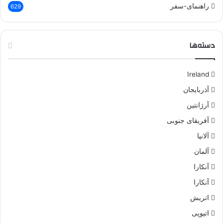
راهنمای-سفر
629
دسته‌ها
Ireland
آذربایجان
آرژانتین
آفریقای جنوبی
آلانیا
آلمان
آنکارا
آنکارا
اتریش
اتیوپی