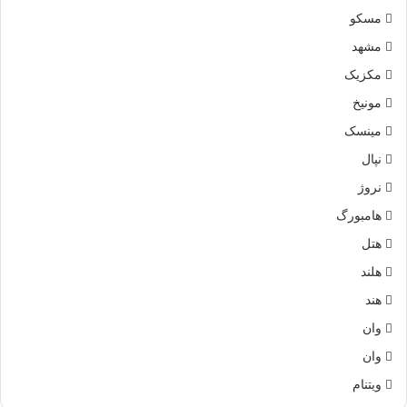
مسکو
مشهد
مکزیک
مونیخ
مینسک
نپال
نروژ
هامبورگ
هتل
هلند
هند
وان
وان
ویتنام