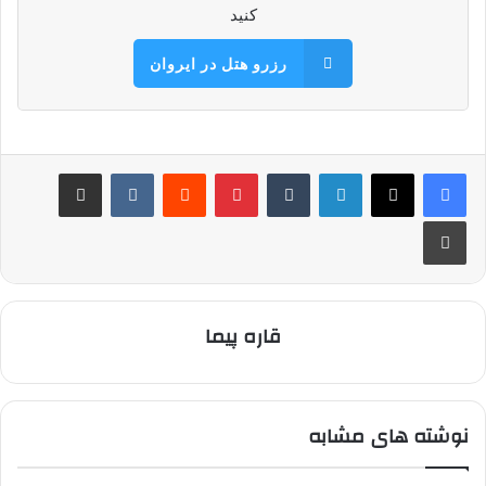
کنید
رزرو هتل در ایروان
لینکدین
‫تامبلر
‫پین‌ترست
‫رددیت
‫VKontakte
اشتراک گذاری از طریق ایمیل
چاپ
قاره پیما
نوشته های مشابه