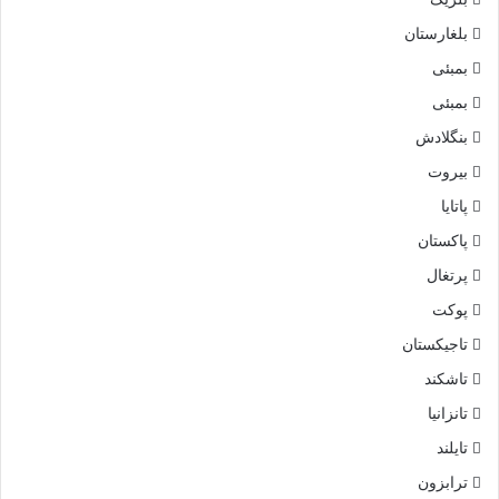
بلغارستان
بمبئی
بمبئی
بنگلادش
بیروت
پاتایا
پاکستان
پرتغال
پوکت
تاجیکستان
تاشکند
تانزانیا
تایلند
ترابزون