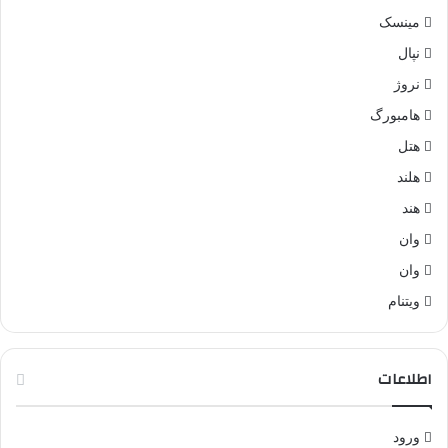
مینسک
نپال
نروژ
هامبورگ
هتل
هلند
هند
وان
وان
ویتنام
اطلاعات
ورود