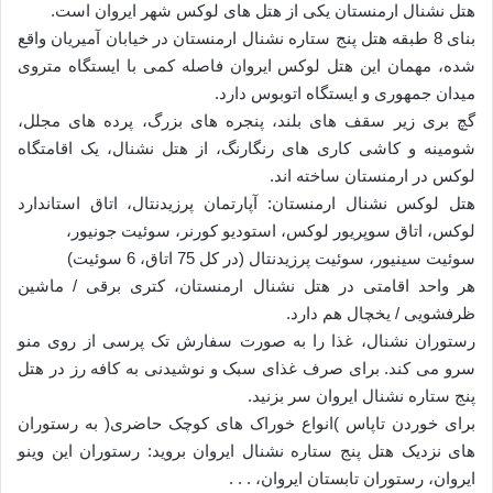
هتل نشنال ارمنستان یکی از هتل های لوکس شهر ایروان است.
بنای 8 طبقه هتل پنج ستاره نشنال ارمنستان در خیابان آمیریان واقع
شده، مهمان این هتل لوکس ایروان فاصله کمی با ایستگاه متروی
میدان جمهوری و ایستگاه اتوبوس دارد.
گچ بری زیر سقف های بلند، پنجره های بزرگ، پرده های مجلل،
شومینه و کاشی کاری های رنگارنگ، از هتل نشنال، یک اقامتگاه
لوکس در ارمنستان ساخته اند.
هتل لوکس نشنال ارمنستان: آپارتمان پرزیدنتال، اتاق استاندارد
لوکس، اتاق سوپریور لوکس، استودیو کورنر، سوئیت جونیور،
سوئیت سینیور، سوئیت پرزیدنتال (در کل 75 اتاق، 6 سوئیت)
هر واحد اقامتی در هتل نشنال ارمنستان، کتری برقی / ماشین
ظرفشویی / یخچال هم دارد.
رستوران نشنال، غذا را به صورت سفارش تک پرسی از روی منو
سرو می کند. برای صرف غذای سبک و نوشیدنی به کافه رز در هتل
پنج ستاره نشنال ایروان سر بزنید.
برای خوردن تاپاس )انواع خوراک های کوچک حاضری( به رستوران
های نزدیک هتل پنج ستاره نشنال ایروان بروید: رستوران این وینو
ایروان، رستوران تابستان ایروان، . . .