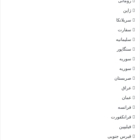
رومانی
ژاپن
سریلانکا
سفارت
سلیمانیه
سنگاپور
سوریه
سوریه
صربستان
عراق
عمان
فرانسه
فرانکفورت
فیلیپین
قبرس جنوبی