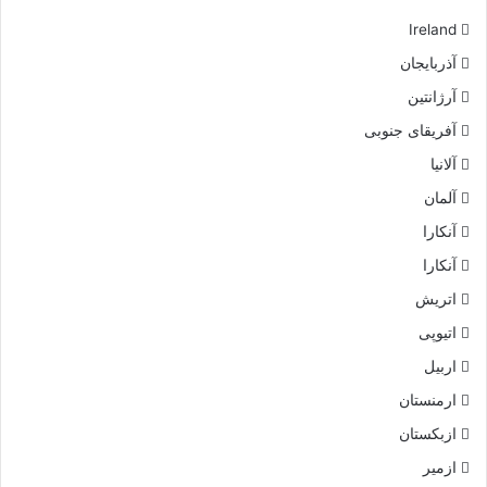
Ireland
آذربایجان
آرژانتین
آفریقای جنوبی
آلانیا
آلمان
آنکارا
آنکارا
اتریش
اتیوپی
اربیل
ارمنستان
ازبکستان
ازمیر