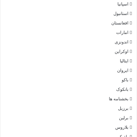
اسپانیا
استانبول
افغانستان
امارات
اندونزی
اوکراین
ایتالیا
ایروان
باکو
بانکوک
بخشنامه ها
برزیل
برلین
بلاروس
بلژیک