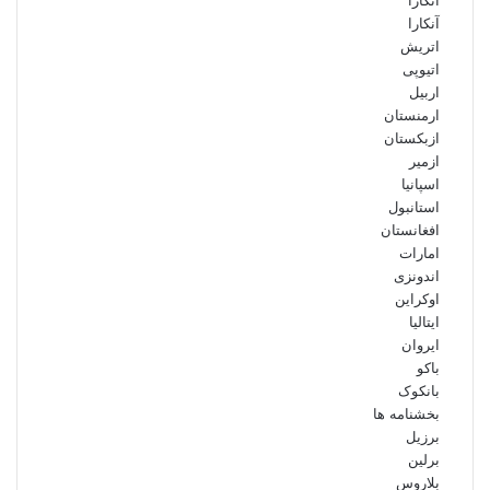
آنکارا
آنکارا
اتریش
اتیوپی
اربیل
ارمنستان
ازبکستان
ازمیر
اسپانیا
استانبول
افغانستان
امارات
اندونزی
اوکراین
ایتالیا
ایروان
باکو
بانکوک
بخشنامه ها
برزیل
برلین
بلاروس