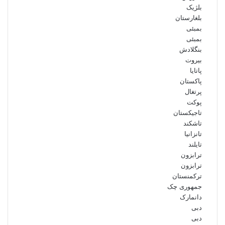
بلژیک
بلغارستان
بمبئی
بمبئی
بنگلادش
بیروت
پاتایا
پاکستان
پرتغال
پوکت
تاجیکستان
تاشکند
تانزانیا
تایلند
ترابزون
ترابزون
ترکمنستان
جمهوری چک
دانمارک
دبی
دبی