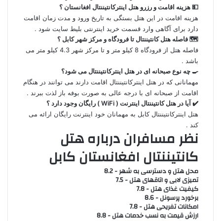
💵 هزینه اقامت و رزرو هتل اینترکانتیننتال افغانستان ؟
هزینه اقامت در این هتل بستگی به تاریخ ورود و مدت زمان اقامت
دارد برای آگاهی وارد قسمت خرید اینترنتی بلیط سایت شود .
🗺️ فاصله هتل کانتیننتال تا فرودگاه و مرکز شهر کابل ؟
فاصله هتل از فرودگاه 8 کیلو متر و تا مرکز شهر 4.3 کیلو متر می
باشد .
🍳 چه نوع صبحانه ای در هتل اینترکانتیننتال می شود؟
مهمانانی که در هتل اینترکانتیننتال اقامت دارند می توانند در هنگام
اقامت از صبحانه ای با درجه عالی به صورت بوفه باز لذت ببرند .
✔️ آیا در هتل کانتیننتال اینترنت ( WiFi ) رایگان وجود دارد ؟
هتل اینترکانتیننتال کابل به مهمانان خود اینترنت رایگان ارائه می
کند .
نظر مسافران درباره هتل
کانتیننتال افغانستان کابل
محل هتل و دسترسی به شهر - 8.2
تمیزی لابی و اتاقهای هتل - 7.5
کیفیت غذای هتل - 7.8
برخورد پرسونل - 8.6
امکانات تفریحی هتل - 7.8
ارزش قیمت به نسب خدمات هتل - 8.8