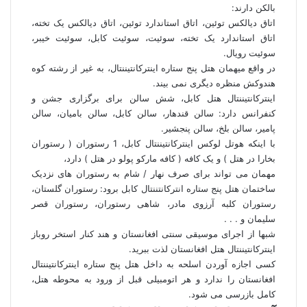
بالکن دارند:
اتاق دیالکس توئین، اتاق استاندارد توئین، اتاق دیالکس یک تخته،
اتاق استاندارد یک تخته، سوئیت، سوئیت کابل، سوئیت خیبر،
سوئیت رویال.
در واقع میهمان هتل پنج ستاره اینترکانتیننتال، به غیر از رشته کوه
هندوکش منظره دیگری نمی بیند.
اینترکانتیننتال هتل کابل، شش سالن برای برگزاری جشن و
کنفرانس دارد: سالن قندهار، سالن کابل، سالن بامیان، سالن
پامیر، سالن بلخ، سالن پنجشیر.
با اینکه هوتل لوکس اینترکانتیننتال کابل، 1 رستوران ( رستوران
بخارا در هتل ) و یک کافه ( کافه مارکو پولو در هتل ) دارد،
مهمان می تواند برای صرف نهار / شام به رستوران های نزدیک
ساختمان هتل پنج ستاره انترکانتننتال کابل برود: رستوران گلستان،
رستوران کلبه آرزوی مادر، شاهی رستوران، رستوران قصر
سلیمان و . . .
شبها از اجرای موسیقی سنتی افغانستان و هند کنار استخر روباز
اینترکانتیننتال هتل افغانستان لذت ببرید.
کسی اجازه آوردن اسلحه به داخل هتل پنج ستاره اینترکانتیننتال
افغانستان را ندارد و هر اتومبیلی قبل از ورود به محوطه هتل،
کامل بازرسی می شود.