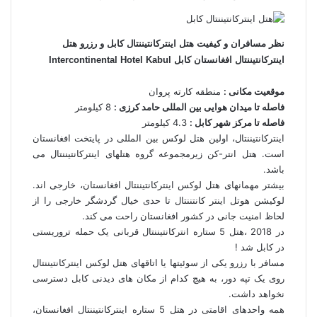
نظر مسافران و کیفیت هتل اینترکانتیننتال کابل و رزرو هتل
اینترکانتیننتال افغانستان کابل Intercontinental Hotel Kabul
موقعیت مکانی :
منطقه کارته پروان
فاصله تا میدان هوایی بین المللی حامد کرزی :
8 کیلومتر
فاصله تا مرکز شهر کابل :
4.3 کیلومتر
اینترکانتیننتال، اولین هتل لوکس بین المللی در پایتخت افغانستان
است. هتل انتر-کن زیرمجموعه گروه هتلهای اینترکانتیننتال می
باشد.
بیشتر مهمانهای هتل لوکس اینترکانتیننتال افغانستان، خارجی اند.
لوکیشن هوتل اینتر کانتننتال تا حدی خیال گردشگر خارجی را از
لحاظ امنیت جانی در کشور افغانستان راحت می کند.
در 2018 ،هتل 5 ستاره انترکانتیننتال قربانی یک حمله تروریستی
در کابل شد !
مسافر با رزرو یکی از سوئیتها یا اتاقهای هتل لوکس اینترکانتیننتال
روی یک تپه دور، به هیچ کدام از مکان های دیدنی کابل دسترسی
نخواهد داشت.
همه واحدهای اقامتی در هتل 5 ستاره اینترکانتیننتال افغانستان،