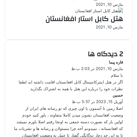
مارس 10, 2021
ق
ا
هتل کابل استار افغانستان
ی
م
مارس 10, 2021
ی
ل
‫2 دیدگاه ها
قاره پیما
گ
مارس 10, 2021 در 2:03 ب.ظ
ف
ت
با سلام
:
اگر در هتل اینترکانتیننتال کابل افغانستان اقامت داشته اید لطفا
نظرات خود را درباره این هتل با همه به اشتراک بگذارید
حسین
گ
آوریل 15, 2023 در 5:37 ب.ظ
ف
ت
اصلا زمین تا آسمون با اون چیزی که تو رسانه های ایران از
:
وضعیت افغانستان نشون میدن کاملا متفاوته ، باور کنید خودم
اولین بار که بصورت دسته جمعی به اونجا رفتم اصلا باورم نمیشد
که افغانستانه ، نمیدونم آخه چرا مسئولان و رسانه ها و نشریات ما
تا به این حد دچار دوگانگی گفتار تا عمل به وضعیت افغانستان