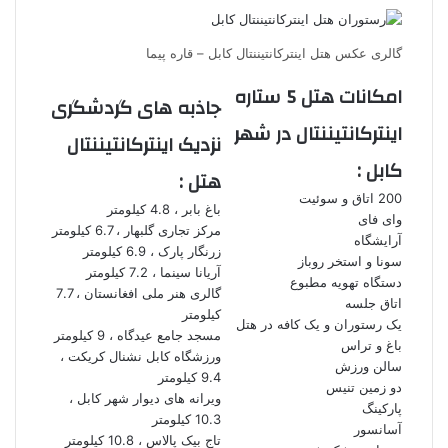
گالری عکس هتل اینترکانتیننتال کابل – قاره پیما
امکانات هتل 5 ستاره
جاذبه های گردشگری
اینترکانتیننتال در شهر
نزدیک اینترکانتیننتال
کابل :
هتل :
200 اتاق و سوئیت
باغ بابر ، 4.8 کیلومتر
وای فای
مرکز تجاری گلبهار ، 6.7 کیلومتر
آرایشگاه
زرنگار پارک ، 6.9 کیلومتر
سونا و استخر روباز
آریانا سینما ، 7.2 کیلومتر
دستگاه تهویه مطبوع
گالری هنر ملی افغانستان ، 7.7
اتاق جلسه
کیلومتر
یک رستوران و یک کافه در هتل
مسجد جامع عیدگاه ، 9 کیلومتر
باغ و تراس
ورزشگاه کابل نشنال کریکت ،
سالن ورزش
9.4 کیلومتر
دو زمین تنیس
ویرانه های دیوار شهر کابل ،
پارکینگ
10.3 کیلومتر
آسانسور
تاج بیک پالاس ، 10.8 کیلومتر