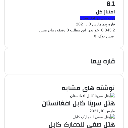
8.1
امتیاز کل
رزرو هتل در افغانستان
قاره پیما
مارس 10, 2021
2
6,343
خواندن این مطلب 3 دقیقه زمان میبرد
فیس بوک
X
ل
ا
چ
ی
ت
پ
ر
ا
V
ش
ن
ا
ی
د
K
ت
پ
ک
م
ن‌
د
o
ر
قاره پیما
د
ب
ت
ی
n
ا
ی
ل
ر
t
ت
ک
ن
ر
س
a
گ
ت
k
ذ
t
ا
نوشته های مشابه
e
ر
ی
هتل سرینا کابل افغانستان
ا
ز
مارس 10, 2021
ط
ر
هتل صفی لندمارک کابل
ی