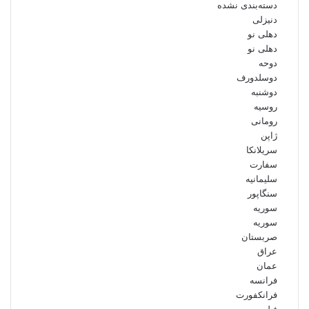
دسته‌بندی نشده
دنیزلی
دهلی نو
دهلی نو
دوحه
دوسلدورف
دوشنبه
روسیه
رومانی
ژاپن
سریلانکا
سفارت
سلیمانیه
سنگاپور
سوریه
سوریه
صربستان
عراق
عمان
فرانسه
فرانکفورت