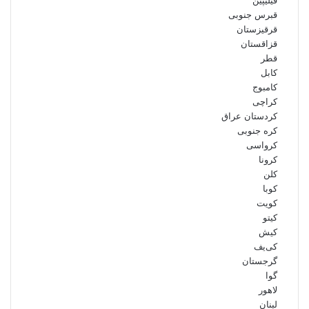
فیلیپین
قبرس جنوبی
قرقیزستان
قزاقستان
قطر
کابل
کامبوج
کراچی
کردستان عراق
کره جنوبی
کرواسی
کرونا
کلن
کوبا
کویت
کیتو
کیش
کی‌یف
گرجستان
گوا
لاهور
لبنان