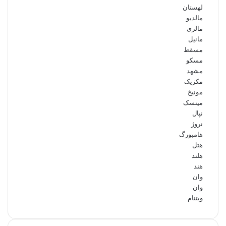
لهستان
مالدیو
مالزی
مانیل
مسقط
مسکو
مشهد
مکزیک
مونیخ
مینسک
نپال
نروژ
هامبورگ
هتل
هلند
هند
وان
وان
ویتنام