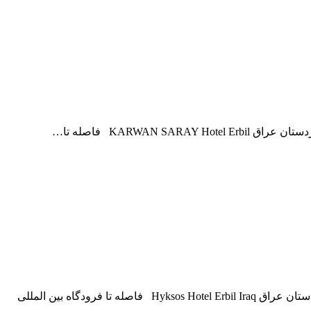
KARWAN S فاصله تا…
نظرات مسافران درباره کیفیت هتل هیکسوس اربیل عراق کردستان عراق Hyksos Hotel Erbil Iraq فاصله تا فرودگاه بین المللی