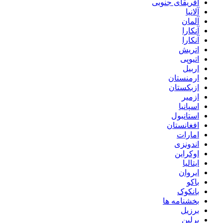
آفریقای جنوبی
آلانیا
آلمان
آنکارا
آنکارا
اتریش
اتیوپی
اربیل
ارمنستان
ازبکستان
ازمیر
اسپانیا
استانبول
افغانستان
امارات
اندونزی
اوکراین
ایتالیا
ایروان
باکو
بانکوک
بخشنامه ها
برزیل
برلین