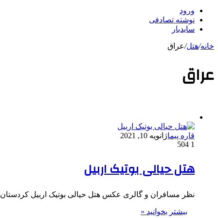
ورود
نوشته تصادفی
سایدبار
خانه
/
هتل
/
عراق
عراق
قاره پیما
ژانویه 10, 2021
504
1
هتل حیالی بوتیک اربیل
نظر مسافران و گالری عکس هتل حیالی بوتیک اربیل کردستان عراق HAYALI Boutique Hotel Erbil فاصله تا فرودگاه 
بیشتر بخوانید »