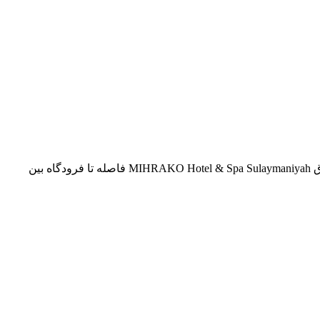
کیفیت و امکانات هتل و اسپای میهراکو سلیمانیه کردستان عراق MIHRAKO Hotel & Spa Sulaymaniyah فاصله تا فرودگاه بین