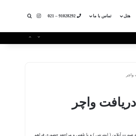
اینستاگرام
جستجو برای
هتل
تماس با ما
91028292 – 021
 واچر
دریافت واچر
 صورت آنلاین ( اینترنتی ) و یا تلفنی و مراجعه حضوری فراهم