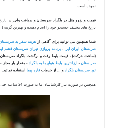
نموده است .
قیمت و رزرو هتل در بلگراد صربستان و دریافت واچر
تاریخ های مختلف جستجو خود را انجام دهیده و بهترین گزینه ( ار
شما همچنین می توانید برای آگاهی
از
هزینه سفر به صربستان
صربستان ایران ایر
-
برنامه پروازی تهران صربستان قشم ایر
(ساعت حرکت) - قیمت بلیط رفت و برگشت بلگراد صربستان به
صربستان
-
ارزانترین بلیط هواپیما به بلگراد
- مقدار بار مجاز -
تور
صربستان بلگراد
و
... از خدمات
قاره پیما
استفاده نمائید.
همچنین در صورت نیاز کارشناسان ما به صورت 24 ساعته حتی روزهای تعطیل با استفاده از چت آنلاین سایت و تلفن و ایمیل آماده پاسخگویی به سوالات شما هستند .