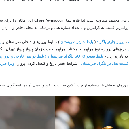
در تاریخ های مختلف متفاوت است لذا 
زانترین قیمت به گرانترین و یا تعداد ستاره هتل و نزدیکی به محلی خاص و ... ) را ب
-
پرواز چارتر بلگراد
(
بلیط چارتر صربستان
) - بلیط پروازهای داخلی صربستان و
پ
- روزهای پرواز - نوع هواپیما - امکانات هواپیما - مدت زمان پرواز پرواز تهران بل
 دلار و ریال -
بلیط سوتو SOTO بلگراد صربستان ( بلیط دو سر خارجی و پروازهایی که مبدا آنها ایران نمی باشد )
قیمت هتل در بلگراد صربستان
- شرایط تغییر تاریخ و کنسل کردن پرواز -
ویزا صرب