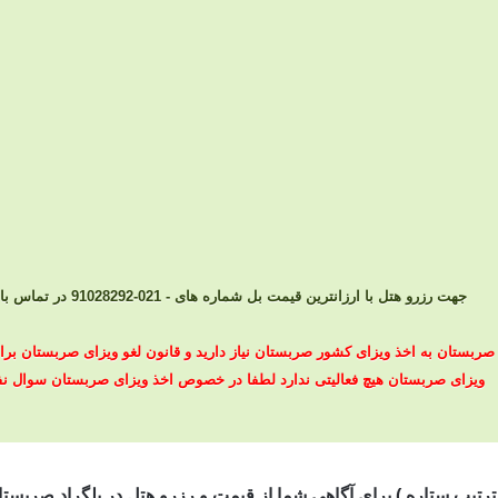
جهت رزرو هتل با ارزانترین قیمت بل شماره های - 021-91028292 در تماس باشید
 ازتاریخ 97/7/18 برای سفر به صربستان به اخذ ویزای کشور صربستان نیاز دارید و قانون لغو ویزای
ویزای صربستان هیچ فعالیتی ندارد لطفا در خصوص اخذ ویزای صربستان سوال نف
رتیب ستاره ) برای آگاهی شما از
قیمت و رزرو هتل در بلگراد صربستا